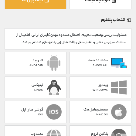
تاریخچه قیمت
کیف پول ها
کانال بله
@alirezamehrabi_official
انتخاب پلتفرم
مسئولیت بررسی وضعیت تحریم، احتمال مسدود بودن کاربران ایرانی، اطمینان از
سلامت سرویس دهی و اعتبارسنجی والت های زیر به عهده‌ی شما می باشد.
مشاهده همه
اندروید
ANDROID
SHOW ALL
ویندوز
لینوکس
LINUX
WINDOWS
سیستم‌عامل مک
گوشی های اپل
IOS
MAC OS
پلاگین کروم
تحت وب