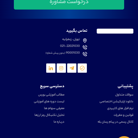
تماس بگیرید
تهران، زعفرانیه
021-22021030
90001030
(بدون پیش شماره)
پشتیبانی
دسترسی سریع
سوالات متداول
مطالب آموزشی بورس
دانلود اپلیکیشن اختصاصی
لیست دوره های آموزشی
نرم افزار های کاربردی
معرفی سهام ها
قوانین و مقررات
تحلیل تکنیکال رمز ارزها
کانال رسمی در پیام رسان بله
درباره ما