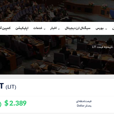
بان فروش
پشتیبان فروش
(یوسف فرخنده)
(محسن یزدی)
ل
بورس
سیگنال ارز دیجیتال
اخبار
خدمات
اپلیکیشن
کمپین آ
09194198792
موبایل
9304891085
شروع گفتگو
واتساپ
شروع گفتگ
@Armteam_admin_33
تلگرام
Armteam_admin_103
تاریخچه قیمت LIT
118
داخلی
03
IT
(LIT)
$ 2.389
قیمت‌لحظه‌ای
به‌دلار Dollar