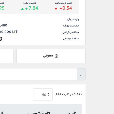
تغییر در یک ساعت
تغییر در یک روز
تغیی
.95
+ 7.84
-0.54
رتبه در بازار
9,480
معاملات روزانه
00,000
LIT
سکه در گردش
صفحات رسمی
معرفی
از
تعداد در هر صفحه
تاریخ
تاریخ شمسی
باز