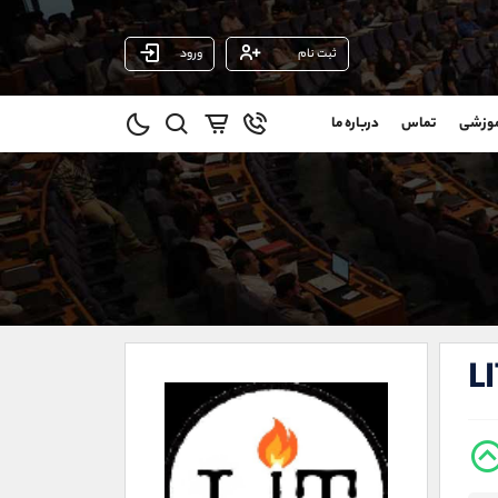
ثبت نام
ورود
پشتیبان فروش
(ایمان پوراسماعیلی)
موزشی
تماس
درباره ما
0
موبایل
09927779040
و
واتساپ
شروع گفتگو
@
تلگرام
@Armteam_admin_por
1
داخلی
107
021-22021030
021-22021040
L
90001030
@alireza.mehrabii
@alirezamehrabi_com
@alirezamehrabi_official