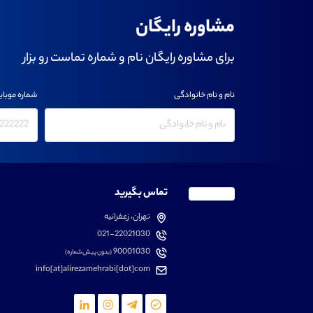
مشاوره رایگان
برای مشاوره رایگان نام و شماره تماست رو بزار
نام و نام خانوادگی
شماره موبای
تماس بگیرید
تهران، زعفرانیه
021-22021030
90001030
(بدون پیش شماره)
info[at]alirezamehrabi[dot]com