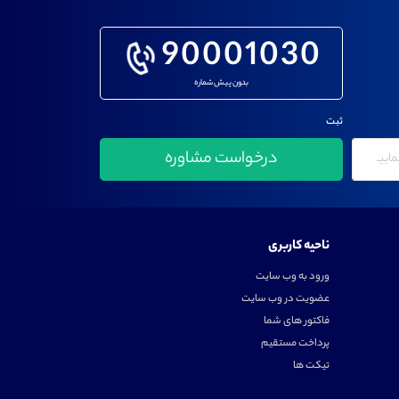
90001030
بدون پیش شماره
ثبت
ناحیه کاربری
ورود به وب سایت
عضویت در وب سایت
فاکتور های شما
پرداخت مستقیم
تیکت ها