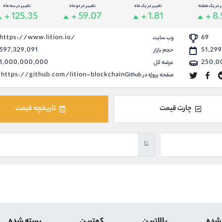
ر در یک هفته
تغییر در یک ماه
تغییر در دو ماه
تغییر در سه ماه
+ 125.35
+ 59.07
+ 1.81
+ 8
https://www.lition.io/
69
وب سایت
597,329,091
51,29
حجم بازار
1,000,000,000
250,0
عرضه کل
https://github.com/lition-blockchain
صفحه پروژه در Github
چارت قیمت
تاریخچه قیمت
تا
 شده
بالاترین
کمترین
بسته شده