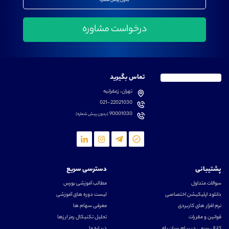
بدون پیش شماره
تماس بگیرید
تهران، زعفرانیه
021-22021030
90001030
(بدون پیش شماره)
پشتیبانی
دسترسی سریع
سوالات متداول
مطالب آموزشی بورس
دانلود اپلیکیشن اختصاصی
لیست دوره های آموزشی
نرم افزار های کاربردی
معرفی سهام ها
قوانین و مقررات
تحلیل تکنیکال رمز ارزها
کانال رسمی در پیام رسان بله
درباره ما