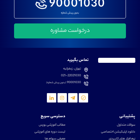
90001030
بدون پیش شماره
تماس بگیرید
تهران، زعفرانیه
021-22021030
90001030
(بدون پیش شماره)
پشتیبانی
دسترسی سریع
سوالات متداول
مطالب آموزشی بورس
دانلود اپلیکیشن اختصاصی
لیست دوره های آموزشی
نرم افزار های کاربردی
معرفی سهام ها