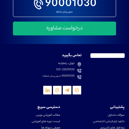
90001030
بدون پیش شماره
تماس بگیرید
تهران، زعفرانیه
021-22021030
90001030
(بدون پیش شماره)
پشتیبانی
دسترسی سریع
سوالات متداول
مطالب آموزشی بورس
دانلود اپلیکیشن اختصاصی
لیست دوره های آموزشی
نرم افزار های کاربردی
معرفی سهام ها