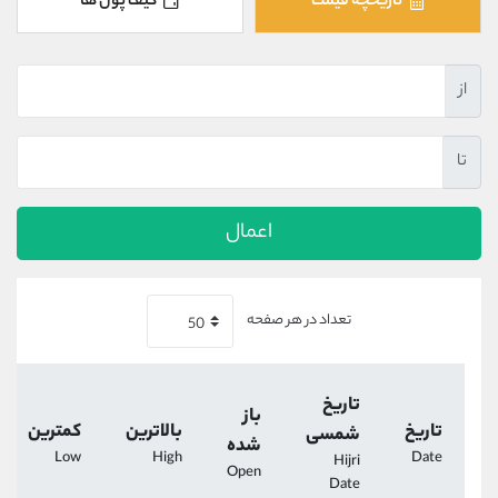
تاریخچه قیمت
کیف پول ها
کانال بله
@alirezamehrabi_official
از
تا
اعمال
تعداد در هر صفحه
تاریخ
باز
تاریخ
بالاترین
کمترین
شمسی
شده
Low
High
Date
Hijri
Open
Date