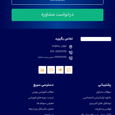
بدون پیش شماره
تماس بگیرید
تهران، زعفرانیه
021-22021030
90001030
(بدون پیش شماره)
پشتیبانی
دسترسی سریع
سوالات متداول
مطالب آموزشی بورس
دانلود اپلیکیشن اختصاصی
لیست دوره های آموزشی
نرم افزار های کاربردی
معرفی سهام ها
قوانین و مقررات
تحلیل تکنیکال رمز ارزها
کانال رسمی در پیام رسان بله
درباره ما