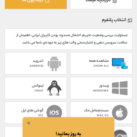
تاریخچه قیمت
کیف پول ها
کانال بله
@alirezamehrabi_official
انتخاب پلتفرم
مسئولیت بررسی وضعیت تحریم، احتمال مسدود بودن کاربران ایرانی، اطمینان از
سلامت سرویس دهی و اعتبارسنجی والت های زیر به عهده‌ی شما می باشد.
مشاهده همه
اندروید
ANDROID
SHOW ALL
ویندوز
لینوکس
LINUX
WINDOWS
سیستم‌عامل مک
گوشی های اپل
IOS
MAC OS
×
به روز بمانید!
پلاگین کروم
تحت وب