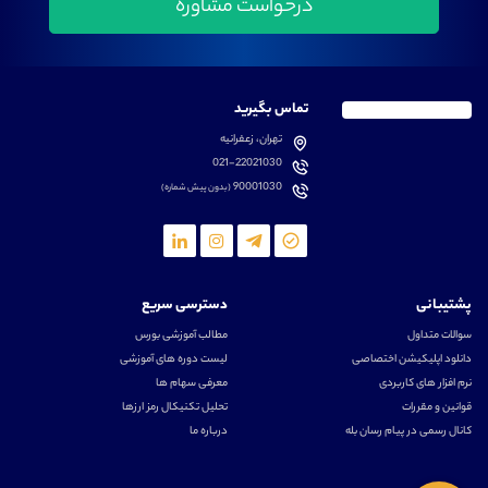
تماس بگیرید
تهران، زعفرانیه
021-22021030
90001030
(بدون پیش شماره)
پشتیبانی
دسترسی سریع
سوالات متداول
مطالب آموزشی بورس
دانلود اپلیکیشن اختصاصی
لیست دوره های آموزشی
نرم افزار های کاربردی
معرفی سهام ها
قوانین و مقررات
تحلیل تکنیکال رمز ارزها
کانال رسمی در پیام رسان بله
درباره ما