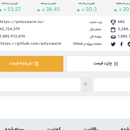
ر در یک هفته
تغییر در یک ماه
تغییر در دو ماه
تغییر در سه ماه
+ 53.57
+ 38.45
+ 30.3
+ 20
https://polyswarm.io/
686
وب سایت
42,724,379
3,280
حجم بازار
1,885,913,076
1,885
عرضه کل
https://github.com/polyswarm
صفحه پروژه در Github
چارت قیمت
تاریخچه قیمت
تا
 شده
بالاترین
کمترین
بسته شده