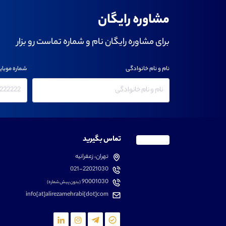
مشاوره رایگان
برای مشاوره رایگان نام و شماره تماست رو بزار
نام و نام خانوادگی
شماره موبای
تماس بگیرید
تهران، زعفرانیه
021-22021030
90001030
(بدون پیش شماره)
info[at]alirezamehrabi[dot]com