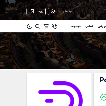
ثبت نام
ورود
پشتیبان فروش
(فائزه تهرانی)
موزشی
تماس
درباره ما
0
موبایل
09101364784
و
واتساپ
شروع گفتگو
@
تلگرام
@Armteam_admin_104
1
داخلی
104
021-22021030
021-22021040
P
90001030
@alireza.mehrabii
@alirezamehrabi_com
@alirezamehrabi_official