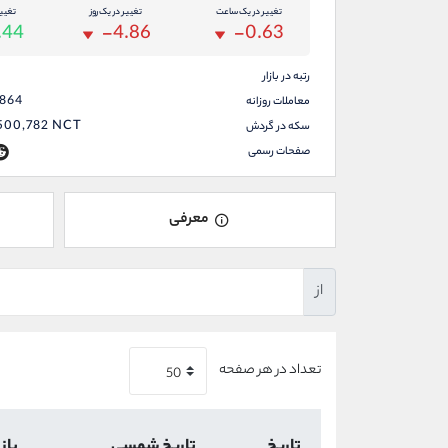
تغییر در یک ساعت
تغییر در یک روز
تغیی
.44
-4.86
-0.63
رتبه در بازار
,864
معاملات روزانه
,500,782
NCT
سکه در گردش
صفحات رسمی
معرفی
از
تعداد در هر صفحه
تاریخ
تاریخ شمسی
باز