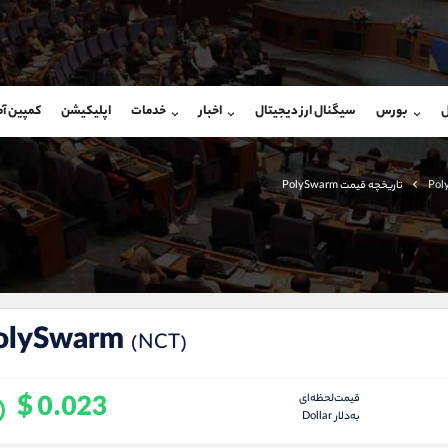
بان فروش
پشتیبان فروش
(محسن یزدی)
(ایمان پوراسماعیلی)
ل
بورس
سیگنال ارز دیجیتال
اخبار
خدمات
اپلیکیشن
کمپین آ
09304891085
موبایل
9927779040
شروع گفتگو
واتساپ
شروع گفتگ
@Armteam_admin_103
تلگرام
Armteam_admin_por
Pol
تاریخچه قیمت PolySwarm
103
داخلی
07
olySwarm
(NCT)
$ 0.023
قیمت‌لحظه‌ای
به‌دلار Dollar