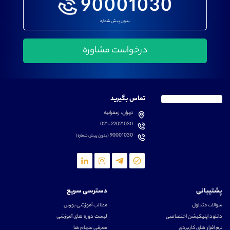
90001030
بدون پیش شماره
تماس بگیرید
تهران، زعفرانیه
021-22021030
90001030
(بدون پیش شماره)
پشتیبانی
دسترسی سریع
سوالات متداول
مطالب آموزشی بورس
دانلود اپلیکیشن اختصاصی
لیست دوره های آموزشی
نرم افزار های کاربردی
معرفی سهام ها