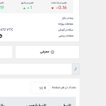
تغییر در یک ساعت
تغییر در یک روز
تغیی
.19
+ 1
-0.16
رتبه در بازار
0
معاملات روزانه
,672
VTC
سکه در گردش
صفحات رسمی
معرفی
از
تعداد در هر صفحه
تاریخ
تاریخ شمسی
باز