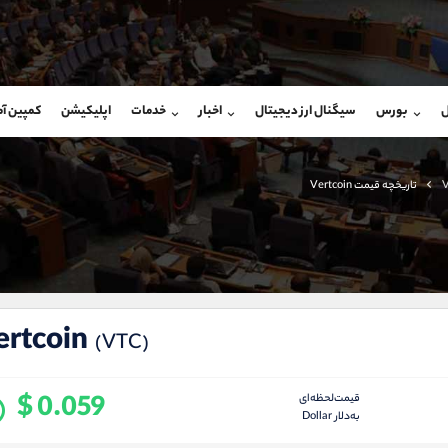
بان فروش
پشتیبان فروش
(محسن یزدی)
(یوسف فرخنده)
ل
بورس
سیگنال ارز دیجیتال
اخبار
خدمات
اپلیکیشن
کمپین آ
09304891085
موبایل
9194198792
شروع گفتگو
واتساپ
شروع گفتگ
@Armteam_admin_103
تلگرام
Armteam_admin_33
V
تاریخچه قیمت Vertcoin
103
داخلی
8
ertcoin
(VTC)
$ 0.059
قیمت‌لحظه‌ای
به‌دلار Dollar