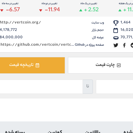
ر در یک هفته
تغییر در یک ماه
تغییر در دو ماه
تغییر در سه ماه
-6.57
-11.94
+ 2.52
+ 11
http://vertcoin.org/
1,464
وب سایت
4,178,772
16,02
حجم بازار
84,000,000
70,771
عرضه کل
https://github.com/vertcoin/vertcoin
صفحه پروژه در Github
چارت قیمت
تاریخچه قیمت
تا
 شده
بالاترین
کمترین
بسته شده