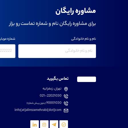
مشاوره رایگان
برای مشاوره رایگان نام و شماره تماست رو بزار
نام و نام خانوادگی
شماره موبای
تماس بگیرید
تهران، زعفرانیه
021-22021030
90001030
(بدون پیش شماره)
info[at]alirezamehrabi[dot]com