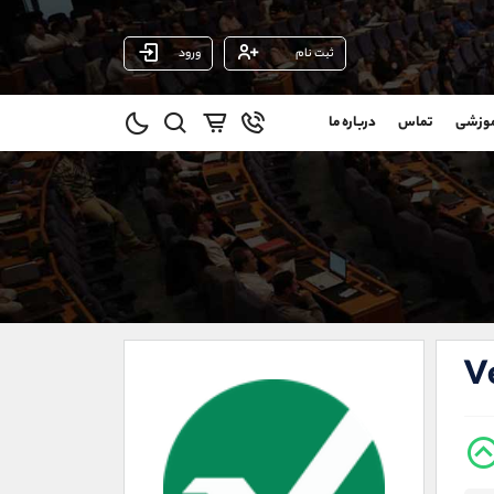
ثبت نام
ورود
پشتیبان فروش
(فائزه تهرانی)
موزشی
تماس
درباره ما
0
موبایل
09101364784
و
واتساپ
شروع گفتگو
@
تلگرام
@Armteam_admin_104
11
داخلی
104
021-22021030
021-22021040
V
90001030
@alireza.mehrabii
@alirezamehrabi_com
@alirezamehrabi_official