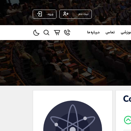
ثبت نام
ورود
پشتیبان فروش
(محسن یزدی)
موزشی
تماس
درباره ما
0
موبایل
09304891085
و
واتساپ
شروع گفتگو
@
تلگرام
@Armteam_admin_103
1
داخلی
103
021-22021030
021-22021040
C
90001030
@alireza.mehrabii
@alirezamehrabi_com
@alirezamehrabi_official