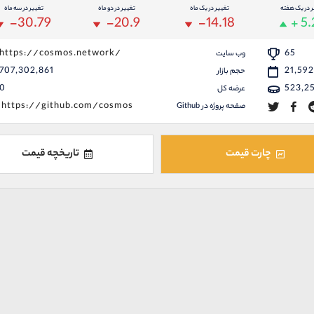
ر در یک هفته
تغییر در یک ماه
تغییر در دو ماه
تغییر در سه ماه
-30.79
-20.9
-14.18
+ 5
https://cosmos.network/
65
وب سایت
707,302,861
21,592
حجم بازار
0
523,2
عرضه کل
https://github.com/cosmos
صفحه پروژه در Github
چارت قیمت
تاریخچه قیمت