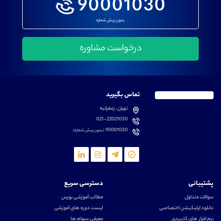
90001030
بدون پیش شماره
تماس بگیرید
تهران، زعفرانیه
021-22021030
90001030
(بدون پیش شماره)
پشتیبانی
دسترسی سریع
سوالات متداول
مطالب آموزشی بورس
دانلود اپلیکیشن اختصاصی
لیست دوره های آموزشی
نرم افزار های کاربردی
معرفی سهام ها