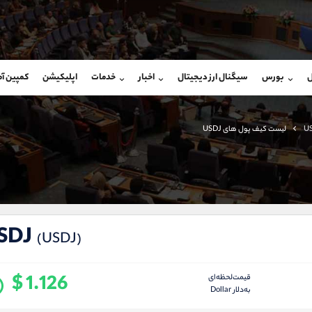
بان فروش
پشتیبان فروش
(ایمان پوراسماعیلی)
(فائزه تهرانی)
ل
بورس
سیگنال ارز دیجیتال
اخبار
خدمات
اپلیکیشن
کمپین آ
09927779040
موبایل
9101364784
شروع گفتگو
واتساپ
شروع گفتگ
@Armteam_admin_por
تلگرام
Armteam_admin_104
U
لیست کیف پول های USDJ
107
داخلی
04
SDJ
(USDJ)
$ 1.126
قیمت‌لحظه‌ای
به‌دلار Dollar