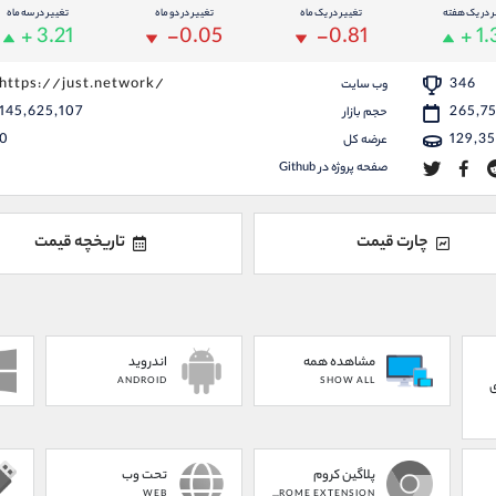
ر در یک هفته
تغییر در یک ماه
تغییر در دو ماه
تغییر در سه ماه
+ 3.21
-0.05
-0.81
+ 1
https://just.network/
346
وب سایت
145,625,107
265,7
حجم بازار
0
129,3
عرضه کل
صفحه پروژه در Github
چارت قیمت
تاریخچه قیمت
مشاهده همه
اندروید
ANDROID
SHOW ALL
ی
پلاگین کروم
تحت وب
WEB
CHROME EXTENSION