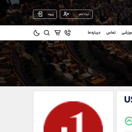
ثبت نام
ورود
پشتیبان فروش
(محسن یزدی)
موزشی
تماس
درباره ما
0
موبایل
09304891085
و
واتساپ
شروع گفتگو
@
تلگرام
@Armteam_admin_103
1
داخلی
103
021-22021030
021-22021040
U
90001030
@alireza.mehrabii
@alirezamehrabi_com
@alirezamehrabi_official