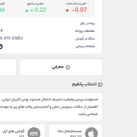
تغییر در یک ساعت
تغییر در یک روز
تغیی
.36
+ 0.22
-0.07
رتبه در بازار
54
معاملات روزانه
55,475
USDJ
سکه در گردش
صفحات رسمی
معرفی
انتخاب پلتفرم
مسئولیت بررسی وضعیت تحریم، احتمال مسدود بودن کاربران ایرانی،
اطمینان از سلامت سرویس دهی و اعتبارسنجی والت های زیر به عهده‌
شما می باشد.
سیستم‌عامل مک
گوشی های اپل
IOS
MAC OS