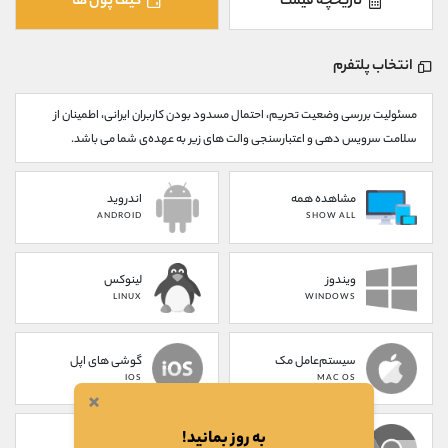
تاریخچه قیمت
کیف پول ها
کانال بله
@alirezamehrabi_official
انتخاب پلتفرم
مسئولیت بررسی وضعیت تحریم، احتمال مسدود بودن کاربران ایرانی، اطمینان از
سلامت سرویس دهی و اعتبارسنجی والت های زیر به عهده‌ی شما می باشد.
مشاهده همه
اندروید
ANDROID
SHOW ALL
ویندوز
لینوکس
LINUX
WINDOWS
سیستم‌عامل مک
گوشی های اپل
IOS
MAC OS
×
به روز بمانید!
پلاگین کروم
تحت وب