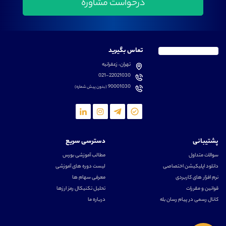
تماس بگیرید
تهران، زعفرانیه
021-22021030
90001030
(بدون پیش شماره)
پشتیبانی
دسترسی سریع
سوالات متداول
مطالب آموزشی بورس
دانلود اپلیکیشن اختصاصی
لیست دوره های آموزشی
نرم افزار های کاربردی
معرفی سهام ها
قوانین و مقررات
تحلیل تکنیکال رمز ارزها
کانال رسمی در پیام رسان بله
درباره ما