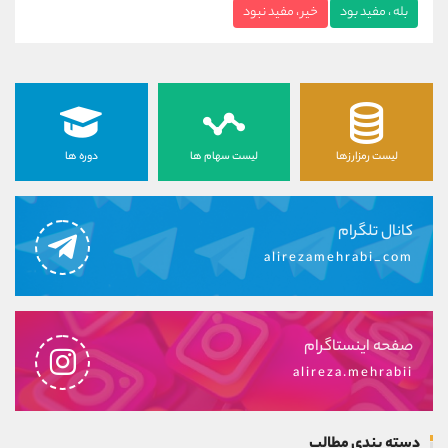
بله ، مفید بود
خیر ، مفید نبود
لیست رمزارزها
لیست سهام ها
دوره ها
کانال تلگرام
alirezamehrabi_com
صفحه اینستاگرام
alireza.mehrabii
دسته بندی مطالب