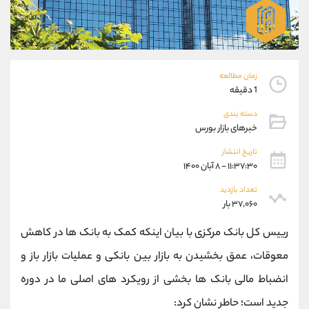
موبایل
09304891085
واتساپ
شروع گفتگو
تلگرام
@Armteam_admin_103
داخلی
103
زمان مطالعه
1 دقیقه
پشتیبان فروش
(ایمان پوراسماعیلی)
دسته بندی
موبایل
09927779040
خبرهای بازار بورس
واتساپ
شروع گفتگو
تلگرام
@Armteam_admin_por
تاریخ انتشار
۱۱:۳۷:۳۰ - ۸ آبان ۱۴۰۰
داخلی
107
تعداد بازدید
۳۷,۰۶۰ بار
اطلاعات تماس
(دفتر فروش)
تلفن
021-22021030
رییس کل بانک مرکزی با بیان اینکه کمک به بانک ها در کاهش
تلفن
021-22021040
معوقات، عمق بخشیدن به بازار بین بانکی و عملیات بازار باز و
بدون پیش شماره
90001030
انضباط مالی بانک ها بخشی از رویکرد های اصلی ما در دوره
اینستاگرام
@alireza.mehrabii
کانال تلگرام
@alirezamehrabi_com
جدید است؛ حاطر نشان کرد: