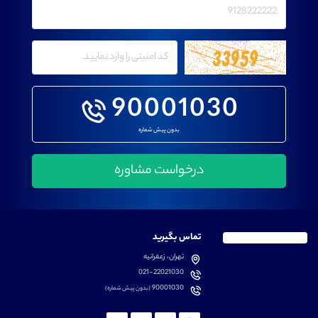
90001030
بدون پیش شماره
تماس بگیرید
تهران، زعفرانیه
021-22021030
90001030
(بدون پیش شماره)