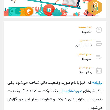
موبایل
09194198792
واتساپ
شروع گفتگو
تلگرام
@Armteam_admin_33
داخلی
118
زمان مطالعه
7 دقیقه
پشتیبان فروش
(ایمان پوراسماعیلی)
دسته بندی
موبایل
09927779040
تحلیل بنیادی
واتساپ
شروع گفتگو
تلگرام
@Armteam_admin_por
سطح آموزش
متوسط
داخلی
107
تاریخ انتشار
۸ آبان ۱۴۰۰
اطلاعات تماس
(دفتر فروش)
تلفن
021-22021030
ترازنامه
که اخیرا با نام صورت وضعیت مالی شناخته می‌شود، یکی
تلفن
021-22021040
از گزارش‌های
صورت‌های مالی
یک شرکت است که در آن وضعیت
بدون پیش شماره
90001030
بدهی‌ها و دارایی‌های شرکت و تفاوت مقدار این دو گزارش
اینستاگرام
@alireza.mehrabii
کانال تلگرام
@alirezamehrabi_com
می‌شود.