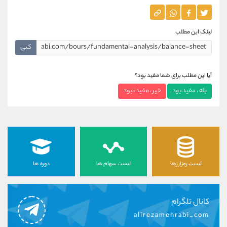
لینک این مطلب
کپی
آیا این مطلب برای شما مفید بود؟
بله ، مفید بود
خیر ، مفید نبود
لیست رمزارزها
لیست سهام ها
دوره ها
کانال تلگرام
alirezamehrabi_com