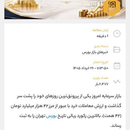
موبایل
09304891085
واتساپ
شروع گفتگو
تلگرام
@Armteam_admin_103
داخلی
103
زمان مطالعه
1 دقیقه
پشتیبان فروش
(فائزه تهرانی)
دسته بندی
موبایل
09101364784
خبرهای بازار بورس
واتساپ
شروع گفتگو
تاریخ انتشار
تلگرام
@Armteam_admin_104
۱۱:۱۳:۵۰ - ۲۶ خرداد ۱۴۰۵
داخلی
104
تعداد بازدید
۲,۴۷۷ بار
اطلاعات تماس
(دفتر فروش)
بازار سرمایه امروز یکی از پررونق‌ترین روزهای خود را پشت سر
تلفن
021-22021030
تلفن
021-22021040
گذاشت و ارزش معاملات خرد با عبور از مرز ۴۲ هزار میلیارد تومان
بدون پیش شماره
90001030
(۴۲ همت)، بالاترین رکورد ریالی تاریخ
بورس
تهران را به ثبت
اینستاگرام
@alireza.mehrabii
کانال تلگرام
@alirezamehrabi_com
رساند.