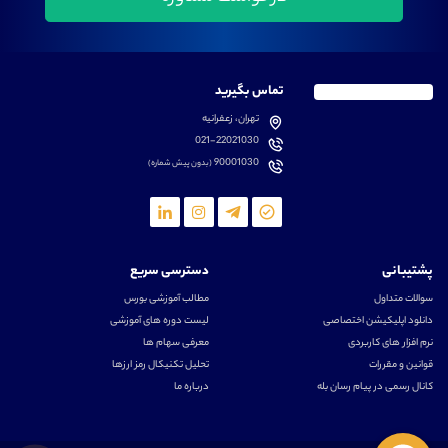
تماس بگیرید
تهران، زعفرانیه
021-22021030
90001030
(بدون پیش شماره)
پشتیبانی
دسترسی سریع
سوالات متداول
مطالب آموزشی بورس
دانلود اپلیکیشن اختصاصی
لیست دوره های آموزشی
نرم افزار های کاربردی
معرفی سهام ها
قوانین و مقررات
تحلیل تکنیکال رمز ارزها
کانال رسمی در پیام رسان بله
درباره ما