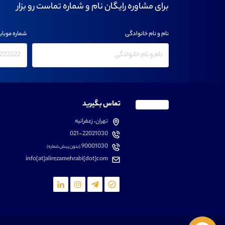
برای مشاوره رایگان نام و شماره تماست رو بزار
نام و نام خانوادگی
شماره موبای
تماس بگیرید
تهران، زعفرانیه
021-22021030
90001030
(بدون پیش شماره)
info[at]alirezamehrabi[dot]com