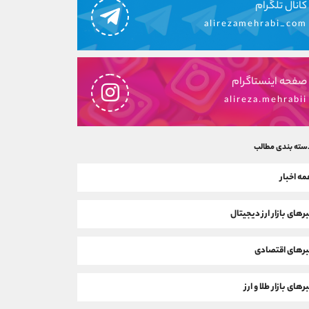
کانال تلگرام
alirezamehrabi_com
صفحه اینستاگرام
alireza.mehrabii
سته بندی مطالب
ه اخبار
رهای بازار ارز دیجیتال
رهای اقتصادی
رهای بازار طلا و ارز