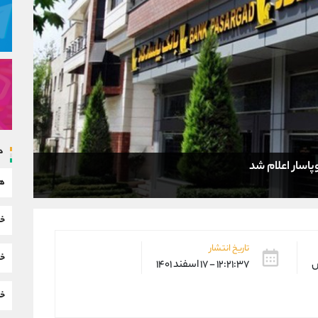
د
اسار اعلام شد
هم
خب
تاریخ انتشار
خب
س
۱۲:۲۱:۳۷ - ۱۷ اسفند ۱۴۰۱
خب