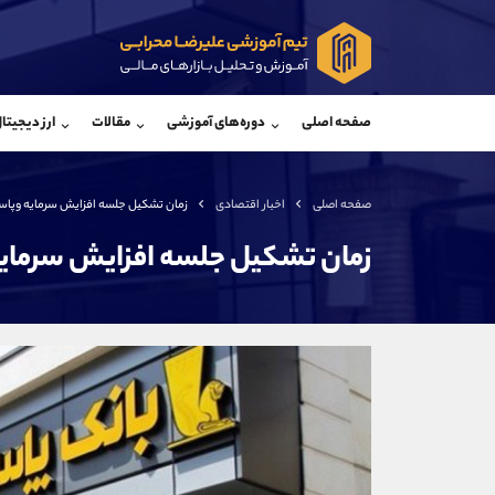
پشتیبان فروش
پشتی
(فائزه تهرانی)
صفحه اصلی
دوره‌های آموزشی
مقالات
ارز دیجیتا
موبایل
09101364784
موبایل
واتساپ
شروع گفتگو
واتساپ
تلگرام
@Armteam_admin_104
تلگرام
صفحه اصلی
اخبار اقتصادی
زمان تشکیل جلسه افزایش سرمایه وپاسا
داخلی
104
داخلی
زمان تشکیل جلسه افزایش سرمایه 
اطلاعات تماس
(دفتر فروش)
تلفن
تلفن
بدون پیش شماره
اینستاگرام
کانال تلگرام
کانال بله