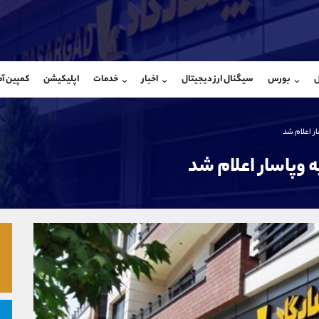
بان فروش
پشتیبان فروش
(ایمان پوراسماعیلی)
(یوسف فرخنده)
ل
بورس
سیگنال ارز دیجیتال
اخبار
خدمات
اپلیکیشن
کمپین آ
09927779040
موبایل
9194198792
شروع گفتگو
واتساپ
شروع گفتگ
@Armteam_admin_por
تلگرام
Armteam_admin_33
ر اعلام شد
107
داخلی
8
وپاسار اعلام شد