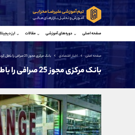
پشتیبان فروش
پشتی
(فائزه تهرانی)
صفحه اصلی
دوره‌های آموزشی
مقالات
ارز دیجیتا
موبایل
09101364784
موبایل
واتساپ
شروع گفتگو
واتساپ
تلگرام
@Armteam_admin_104
تلگرام
صفحه اصلی
اخبار اقتصادی
بانک مرکزی مجوز 25 صرافی را باطل کرد
داخلی
104
داخلی
بانک مرکزی مجوز 25 صرافی را باطل کرد
اطلاعات تماس
(دفتر فروش)
تلفن
تلفن
بدون پیش شماره
اینستاگرام
کانال تلگرام
کانال بله