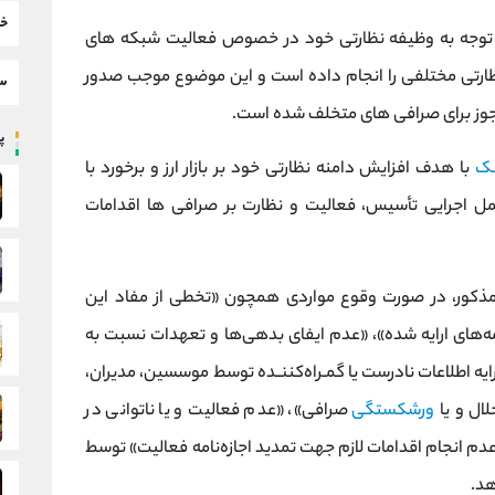
خب
با توجه به وظیفه نظارتی خود در خصوص فعالیت شبکه های
 از ابتدای سال 1400 اقدامات نظارتی مختلفی را انجام داده است و این موضوع موجب صدور
سط
پر
نک
با هدف افزایش دامنه نظارتی خود بر بازار ارز و برخورد با
ف بر اساس ماده 41 دستورالعمل اجرایی تأسیس، فعالیت و نظارت بر صرافی ها اقدامات
 طبق ماده 141دستورالعمل مذکور، در صورت وقوع مواردی همچون «تخطی از مفاد این
ه‌های ارایه شده»، «عدم ایفای بدهی‌ها و تعهدات نسبت به
رایه اطلاعات نادرست یا گمـراه‌کننـده توسط موسسین، مدیران،
لال و یا
ورشکستگی
صرافی»، «عدم فعالیت و یا ناتوانی در
م انجام اقدامات لازم جهت تمدید اجازه‌نامه فعالیت» توسط
هد.