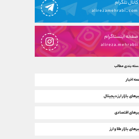
کانال تلگرام
alirezamehrabi_com
صفحه اینستاگرام
alireza.mehrabii
سته بندی مطالب
ه اخبار
رهای بازار ارز دیجیتال
رهای اقتصادی
رهای بازار طلا و ارز