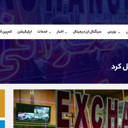
بان فروش
پشتیبان فروش
(محسن یزدی)
(ایمان پوراسماعیلی)
ل
بورس
سیگنال ارز دیجیتال
اخبار
خدمات
اپلیکیشن
کمپین آ
09304891085
موبایل
9927779040
شروع گفتگو
واتساپ
شروع گفتگ
@Armteam_admin_103
تلگرام
Armteam_admin_por
103
داخلی
07