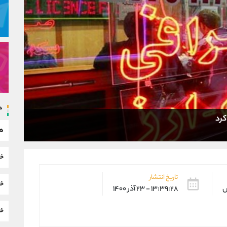
د
هم
خب
تاریخ انتشار
خب
س
۱۳:۳۹:۲۸ - ۲۳ آذر ۱۴۰۰
خب