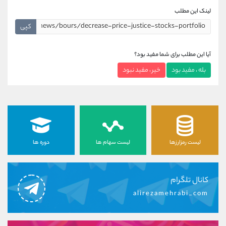
لینک این مطلب
کپی
آیا این مطلب برای شما مفید بود؟
بله ، مفید بود
خیر ، مفید نبود
لیست رمزارزها
لیست سهام ها
دوره ها
کانال تلگرام
alirezamehrabi_com