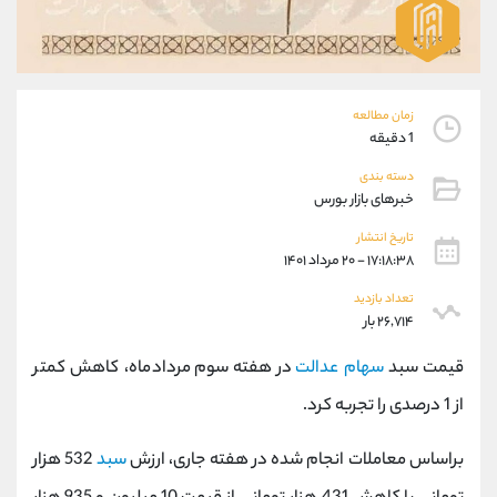
موبایل
09194198792
واتساپ
شروع گفتگو
تلگرام
@Armteam_admin_33
داخلی
118
زمان مطالعه
1 دقیقه
پشتیبان فروش
(محسن یزدی)
دسته بندی
موبایل
09304891085
خبرهای بازار بورس
واتساپ
شروع گفتگو
تاریخ انتشار
تلگرام
@Armteam_admin_103
۱۷:۱۸:۳۸ - ۲۰ مرداد ۱۴۰۱
داخلی
103
تعداد بازدید
۲۶,۷۱۴ بار
اطلاعات تماس
(دفتر فروش)
قیمت سبد
سهام عدالت
در هفته سوم مردادماه، کاهش کمتر
تلفن
021-22021030
تلفن
021-22021040
از 1 درصدی را تجربه کرد.
بدون پیش شماره
90001030
اینستاگرام
@alireza.mehrabii
براساس معاملات انجام شده در هفته جاری، ارزش
سبد
532 هزار
کانال تلگرام
@alirezamehrabi_com