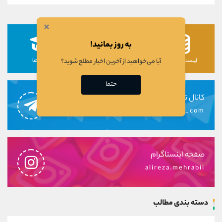
×
به روز بمانید!
آیا می‌خواهید از آخرین اخبار مطلع شوید؟
لیست رمزارزها
لیست سهام ها
دوره ها
حتما
کانال تلگرام
alirezamehrabi_com
صفحه اینستاگرام
alireza.mehrabii
دسته بندی مطالب