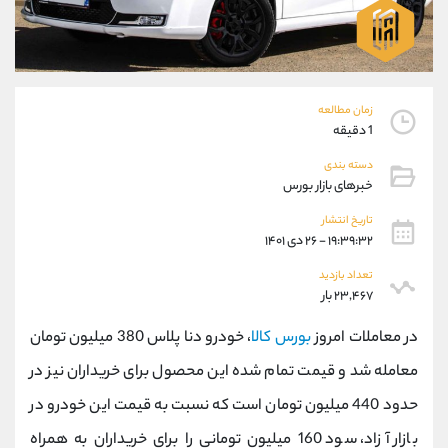
موبایل
09194198792
واتساپ
شروع گفتگو
تلگرام
@Armteam_admin_33
داخلی
118
زمان مطالعه
1 دقیقه
پشتیبان فروش
(محسن یزدی)
دسته بندی
موبایل
09304891085
خبرهای بازار بورس
واتساپ
شروع گفتگو
تلگرام
@Armteam_admin_103
تاریخ انتشار
۱۹:۳۹:۳۲ - ۲۶ دی ۱۴۰۱
داخلی
103
تعداد بازدید
۲۳,۴۶۷ بار
اطلاعات تماس
(دفتر فروش)
تلفن
021-22021030
در معاملات امروز
بورس کالا
، خودرو دنا پلاس 380 میلیون تومان
تلفن
021-22021040
معامله شد و قیمت تمام شده این محصول برای خریداران نیز در
بدون پیش شماره
90001030
حدود 440 میلیون تومان است که نسبت به قیمت این خودرو در
اینستاگرام
@alireza.mehrabii
کانال تلگرام
@alirezamehrabi_com
بازار آزاد، سود 160 میلیون تومانی را برای خریداران به همراه