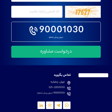
90001030
بدون پیش شماره
تماس بگیرید
تهران، زعفرانیه
021-22021030
90001030
(بدون پیش شماره)