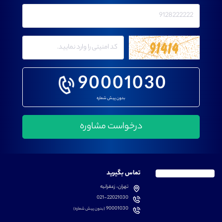
90001030
بدون پیش شماره
تماس بگیرید
تهران، زعفرانیه
021-22021030
90001030
(بدون پیش شماره)