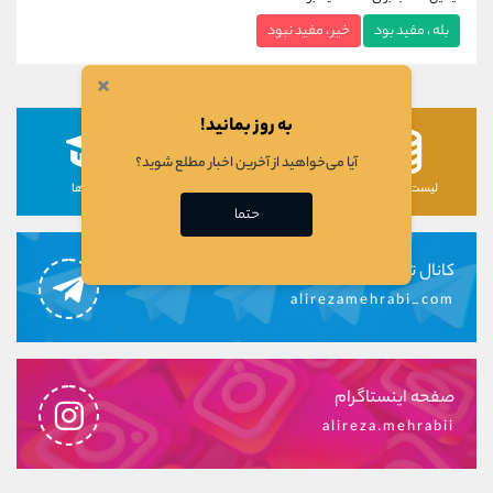
بله ، مفید بود
خیر ، مفید نبود
×
به روز بمانید!
آیا می‌خواهید از آخرین اخبار مطلع شوید؟
لیست رمزارزها
لیست سهام ها
دوره ها
حتما
کانال تلگرام
alirezamehrabi_com
صفحه اینستاگرام
alireza.mehrabii