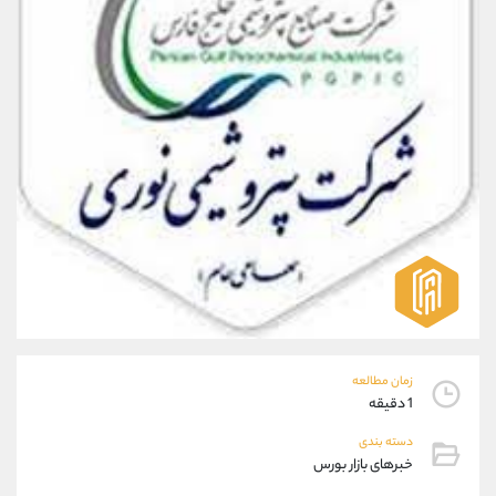
موبایل
09304891085
واتساپ
شروع گفتگو
تلگرام
@Armteam_admin_103
داخلی
103
پشتیبان فروش
(ایمان پوراسماعیلی)
موبایل
09927779040
واتساپ
شروع گفتگو
تلگرام
@Armteam_admin_por
داخلی
107
اطلاعات تماس
(دفتر فروش)
تلفن
021-22021030
زمان مطالعه
تلفن
021-22021040
1 دقیقه
بدون پیش شماره
90001030
دسته بندی
اینستاگرام
@alireza.mehrabii
خبرهای بازار بورس
کانال تلگرام
@alirezamehrabi_com