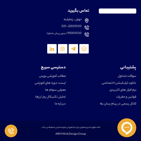
تماس بگیرید
تهران، زعفرانیه
021-22021030
90001030
(بدون پیش شماره)
پشتیبانی
دسترسی سریع
سوالات متداول
مطالب آموزشی بورس
دانلود اپلیکیشن اختصاصی
لیست دوره های آموزشی
نرم افزار های کاربردی
معرفی سهام ها
قوانین و مقررات
تحلیل تکنیکال رمز ارزها
کانال رسمی در پیام رسان بله
درباره ما
کلیه حقوق مادی و معنوی برای تیم آموزشی علیرضا محرابی محفوظ می باشد.
ARM Web Design Group