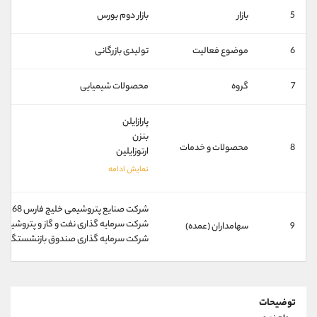
کانال بله
@alirezamehrabi_official
5
بازار
بازار دوم بورس
6
موضوع فعالیت
تولیدی بازرگانی
7
گروه
محصولات شیمیایی
پارازایلن
بنزن
8
محصولات و خدمات
ارتوزایلین
شرکت صنایع پتروشیمی خلیج فارس 68 درصد
شرکت سرمایه گذاری نفت و گاز و پتروشیمی تامین
9
سهامداران (عمده)
شرکت سرمایه گذاری صندوق بازنشستگی کشوری 
توضیحات