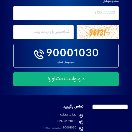
شماره موبایل
90001030
بدون پیش شماره
تماس بگیرید
تهران، زعفرانیه
021-22021030
90001030
(بدون پیش شماره)