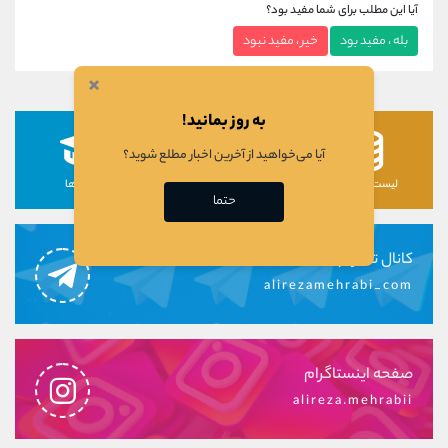
آیا این مطلب برای شما مفید بود؟
بله ، مفید بود
خیر ، مفید نبود
×
به روز بمانید!
آیا می‌خواهید از آخرین اخبار مطلع شوید؟
لیست رمزارزها
لیست سهام ها
دوره ها
حتما
کانال تلگرام
alirezamehrabi_com
صفحه اینستاگرام
alireza.mehrabii