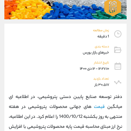
موبایل
09927779040
واتساپ
شروع گفتگو
تلگرام
@Armteam_admin_por
داخلی
107
زمان مطالعه
1 دقیقه
پشتیبان فروش
(محسن یزدی)
دسته بندی
موبایل
09304891085
خبرهای بازار بورس
واتساپ
شروع گفتگو
تاریخ انتشار
تلگرام
@Armteam_admin_103
۱۲:۲۷:۱۰ - ۱۲ دی ۱۴۰۰
داخلی
103
تعداد بازدید
۳۰,۵۱۷ بار
اطلاعات تماس
(دفتر فروش)
دفتر توسعه صنایع پایین دستی پتروشیمی، در اطلاعیه ای
تلفن
021-22021030
تلفن
021-22021040
میانگین
قیمت
های جهانی محصولات پتروشیمی در هفته
بدون پیش شماره
90001030
منتهی به روز یکشنبه 1400/10/12 را اعلام کرد. در این اطلاعیه،
اینستاگرام
@alireza.mehrabii
کانال تلگرام
@alirezamehrabi_com
نرخ ارز مبنای محاسبه قیمت پایه محصولات پتروشیمی با افزایش