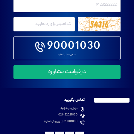
90001030
بدون پیش شماره
تماس بگیرید
تهران، زعفرانیه
021-22021030
90001030
(بدون پیش شماره)