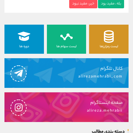
بله ، مفید بود
خیر ، مفید نبود
لیست رمزارزها
لیست سهام ها
دوره ها
کانال تلگرام
alirezamehrabi_com
صفحه اینستاگرام
alireza.mehrabii
دسته بندی مطالب