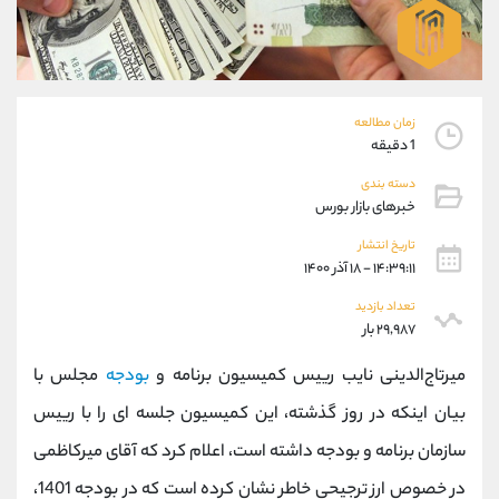
موبایل
09101364784
واتساپ
شروع گفتگو
تلگرام
@Armteam_admin_104
داخلی
104
زمان مطالعه
1 دقیقه
پشتیبان فروش
(یوسف فرخنده)
دسته بندی
موبایل
09194198792
خبرهای بازار بورس
واتساپ
شروع گفتگو
تلگرام
@Armteam_admin_33
تاریخ انتشار
۱۴:۳۹:۱۱ - ۱۸ آذر ۱۴۰۰
داخلی
118
تعداد بازدید
۲۹,۹۸۷ بار
اطلاعات تماس
(دفتر فروش)
تلفن
021-22021030
میرتاج‌الدینی نایب رییس کمیسیون برنامه و
بودجه
مجلس با
تلفن
021-22021040
بیان اینکه در روز گذشته، این کمیسیون جلسه ای را با رییس
بدون پیش شماره
90001030
سازمان برنامه و بودجه داشته است، اعلام کرد که آقای میرکاظمی
اینستاگرام
@alireza.mehrabii
کانال تلگرام
@alirezamehrabi_com
در خصوص ارز ترجیحی خاطر نشان کرده است که در بودجه 1401،