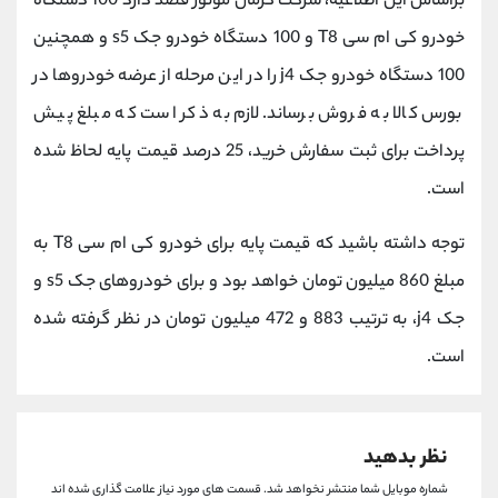
براساس این اطلاعیه، شرکت کرمان موتور قصد دارد 100 دستگاه
کانال بله
@alirezamehrabi_official
خودرو کی ام سی T8 و 100 دستگاه خودرو جک s5 و همچنین
100 دستگاه خودرو جک j4 را در این مرحله از عرضه خودروها در
بورس کالا به فروش برساند. لازم به ذکر است که مبلغ پیش
پرداخت برای ثبت سفارش خرید، 25 درصد قیمت پایه لحاظ شده
است.
توجه داشته باشید که قیمت پایه برای خودرو کی ام سی T8 به
مبلغ 860 میلیون تومان خواهد بود و برای خودروهای جک s5 و
جک j4، به ترتیب 883 و 472 میلیون تومان در نظر گرفته شده
است.
نظر بدهید
شماره موبایل شما منتشر نخواهد شد.
قسمت های مورد نیاز علامت گذاری شده اند