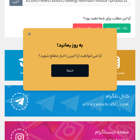
کپی
آیا این مطلب برای شما مفید بود؟
بله ، مفید بود
خیر ، مفید نبود
×
به روز بمانید!
آیا می‌خواهید از آخرین اخبار مطلع شوید؟
حتما
لیست رمزارزها
لیست سهام ها
دوره ها
کانال تلگرام
alirezamehrabi_com
صفحه اینستاگرام