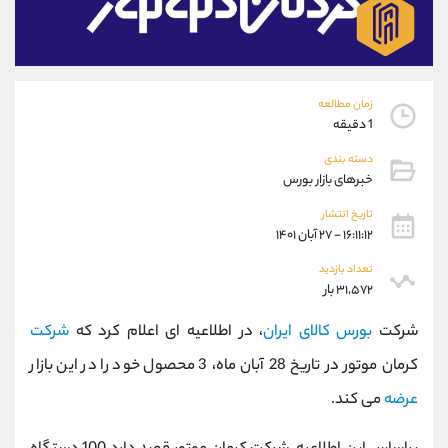
موبایل
09927779040
واتساپ
شروع گفتگو
تلگرام
@Armteam_admin_por
داخلی
107
زمان مطالعه
1 دقیقه
پشتیبان فروش
(محسن یزدی)
دسته بندی
موبایل
09304891085
خبرهای بازار بورس
واتساپ
شروع گفتگو
تاریخ انتشار
تلگرام
@Armteam_admin_103
۱۶:۱۱:۱۲ - ۲۷ آبان ۱۴۰۱
داخلی
103
تعداد بازدید
۳۱,۵۷۲ بار
اطلاعات تماس
(دفتر فروش)
شرکت
بورس کالای ایران
، در اطلاعیه ای اعلام کرد که
شرکت
تلفن
021-22021030
تلفن
021-22021040
کرمان موتور در تاریخ 28 آبان ماه، 3 محصول خود را در این بازار
بدون پیش شماره
90001030
عرضه
می کند.
اینستاگرام
@alireza.mehrabii
کانال تلگرام
@alirezamehrabi_com