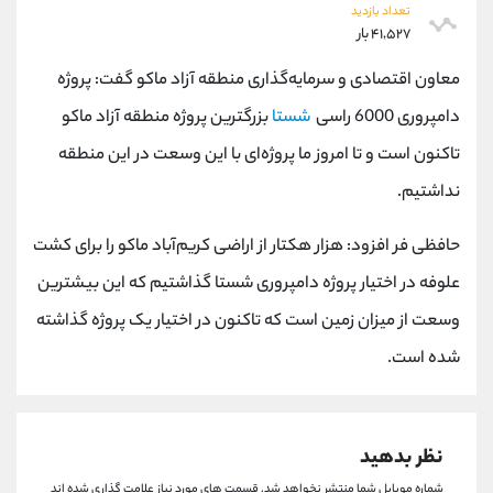
کانال بله
@alirezamehrabi_official
تعداد بازدید
۴۱,۵۲۷ بار
معاون اقتصادی و سرمایه‌گذاری منطقه آزاد ماکو گفت: پروژه
دامپروری 6000 راسی
شستا
بزرگترین پروژه منطقه آزاد ماکو
تاکنون است و تا امروز ما پروژه‌ای با این وسعت در این منطقه
نداشتیم.
حافظی فر افزود: هزار هکتار از اراضی کریم‌آباد ماکو را برای کشت
علوفه در اختیار پروژه دامپروری شستا گذاشتیم که این بیشترین
وسعت از میزان زمین است که تاکنون در اختیار یک پروژه گذاشته
شده است.
نظر بدهید
شماره موبایل شما منتشر نخواهد شد.
قسمت های مورد نیاز علامت گذاری شده اند