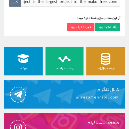
کپی
آیا این مطلب برای شما مفید بود؟
بله ، مفید بود
خیر ، مفید نبود
لیست رمزارزها
لیست سهام ها
دوره ها
کانال تلگرام
alirezamehrabi_com
صفحه اینستاگرام