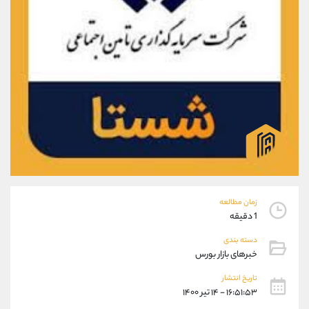
موبایل
09101364784
واتساپ
شروع گفتگو
تلگرام
@Armteam_admin_104
داخلی
104
پشتیبان فروش
(ایمان پوراسماعیلی)
موبایل
09927779040
واتساپ
شروع گفتگو
تلگرام
@Armteam_admin_por
داخلی
107
زمان مطالعه
اطلاعات تماس
(دفتر فروش)
1 دقیقه
تلفن
021-22021030
دسته بندی
تلفن
021-22021040
خبرهای بازار بورس
بدون پیش شماره
90001030
تاریخ انتشار
اینستاگرام
@alireza.mehrabii
۱۶:۵۱:۵۳ - ۱۴ تیر ۱۴۰۰
کانال تلگرام
@alirezamehrabi_com