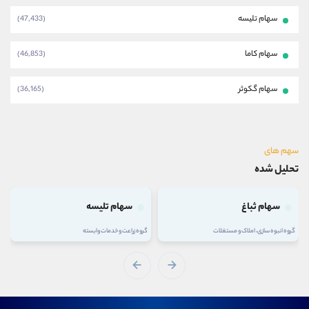
سهام تلیسه
(47,433)
سهام کاما
(46,853)
سهام گکوثر
(36,165)
سهم های
تحلیل شده
سهام ثباغ
سهام تلیسه
گروه انبوه سازی، املاک و مستغلات
گروه زراعت و خدمات وابسته