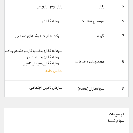
کانال بله
@alirezamehrabi_official
5
بازار
بازار دوم فرابورس
6
موضوع فعالیت
سرمایه گذاری
7
گروه
شرکت های چند رشته ای صنعتی
سرمایه گذاری نفت و گاز پتروشیمی تامین
سرمایه گذاری صبا تامین
8
محصولات و خدمات
سرمایه گذاری سیمان تامین
سازمان تامین اجتماعی
9
سهامداران (عمده)
توضیحات
سهام شستا