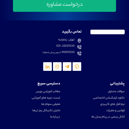
تماس بگیرید
تهران، زعفرانیه
021-22021030
90001030
(بدون پیش شماره)
پشتیبانی
دسترسی سریع
سوالات متداول
مطالب آموزشی بورس
دانلود اپلیکیشن اختصاصی
لیست دوره های آموزشی
نرم افزار های کاربردی
معرفی سهام ها
قوانین و مقررات
تحلیل تکنیکال رمز ارزها
کانال رسمی در پیام رسان بله
درباره ما