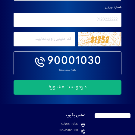
شماره موبایل
90001030
بدون پیش شماره
تماس بگیرید
تهران، زعفرانیه
021-22021030