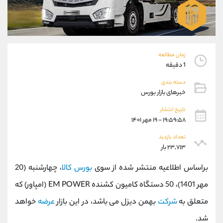
موبایل
09927779040
واتساپ
شروع گفتگو
تلگرام
@Armteam_admin_por
داخلی
107
زمان مطالعه
1 دقیقه
پشتیبان فروش
(فائزه تهرانی)
دسته بندی
موبایل
09101364784
خبرهای بازار بورس
واتساپ
شروع گفتگو
تلگرام
@Armteam_admin_104
تاریخ انتشار
۱۹:۵۹:۵۸ - ۱۹ مهر ۱۴۰۱
داخلی
104
تعداد بازدید
۲۳,۷۱۳ بار
اطلاعات تماس
(دفتر فروش)
تلفن
021-22021030
براساس اطلاعیه منتشر شده از سوی
بورس کالا
، چهارشنبه (20
تلفن
021-22021040
مهر 1401)، 50 دستگاه کامیون کشنده EM POWER (امپاور) که
بدون پیش شماره
90001030
متعلق به
شرکت
بهمن دیزل می باشد، در این بازار
عرضه
خواهد
اینستاگرام
@alireza.mehrabii
کانال تلگرام
@alirezamehrabi_com
شد.