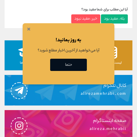
آیا این مطلب برای شما مفید بود؟
بله ، مفید بود
خیر ، مفید نبود
×
به روز بمانید!
آیا می‌خواهید از آخرین اخبار مطلع شوید؟
لیست رمزارزها
لیست سهام ها
دوره ها
حتما
کانال تلگرام
alirezamehrabi_com
صفحه اینستاگرام
alireza.mehrabii