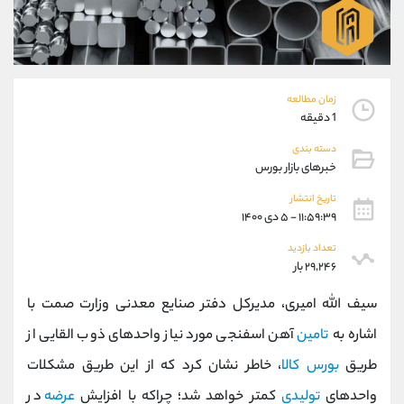
موبایل
09304891085
واتساپ
شروع گفتگو
تلگرام
@Armteam_admin_103
داخلی
103
زمان مطالعه
1 دقیقه
پشتیبان فروش
(یوسف فرخنده)
دسته بندی
موبایل
09194198792
خبرهای بازار بورس
واتساپ
شروع گفتگو
تلگرام
@Armteam_admin_33
تاریخ انتشار
۱۱:۵۹:۳۹ - ۵ دی ۱۴۰۰
داخلی
118
تعداد بازدید
۲۹,۲۴۶ بار
اطلاعات تماس
(دفتر فروش)
تلفن
021-22021030
سیف الله امیری، مدیرکل دفتر صنایع معدنی وزارت صمت با
تلفن
021-22021040
اشاره به
تامین
آهن اسفنجی مورد نیاز واحدهای ذوب القایی از
بدون پیش شماره
90001030
طریق
بورس کالا
، خاطر نشان کرد که از این طریق مشکلات
اینستاگرام
@alireza.mehrabii
کانال تلگرام
@alirezamehrabi_com
واحدهای
تولیدی
کمتر خواهد شد؛ چراکه با افزایش
عرضه
در