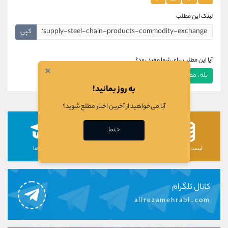
لینک این مطلب
کپی
آیا این مطلب برای شما مفید بود؟
×
بله ، مفید بود
خیر ، مفید نبود
به روز بمانید!
آیا می‌خواهید از آخرین اخبار مطلع شوید؟
حتما
لیست رمزارزها
لیست سهام ها
دوره ها
کانال تلگرام
alirezamehrabi_com