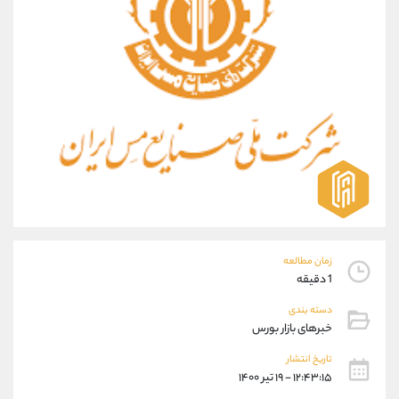
موبایل
09304891085
واتساپ
شروع گفتگو
تلگرام
@Armteam_admin_103
داخلی
103
پشتیبان فروش
(فائزه تهرانی)
موبایل
09101364784
واتساپ
شروع گفتگو
تلگرام
@Armteam_admin_104
داخلی
104
زمان مطالعه
اطلاعات تماس
(دفتر فروش)
1 دقیقه
تلفن
021-22021030
دسته بندی
تلفن
021-22021040
خبرهای بازار بورس
بدون پیش شماره
90001030
تاریخ انتشار
اینستاگرام
@alireza.mehrabii
۱۲:۴۳:۱۵ - ۱۹ تیر ۱۴۰۰
کانال تلگرام
@alirezamehrabi_com