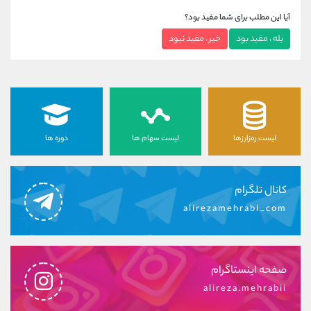
آیا این مطلب برای شما مفید بود؟
بله ، مفید بود
خیر ، مفید نبود
لیست رمزارزها
لیست سهام ها
دوره ها
کانال تلگرام
alirezamehrabi_com
صفحه اینستاگرام
alireza.mehrabii