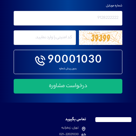
شماره موبایل
90001030
بدون پیش شماره
تماس بگیرید
تهران، زعفرانیه
021-22021030