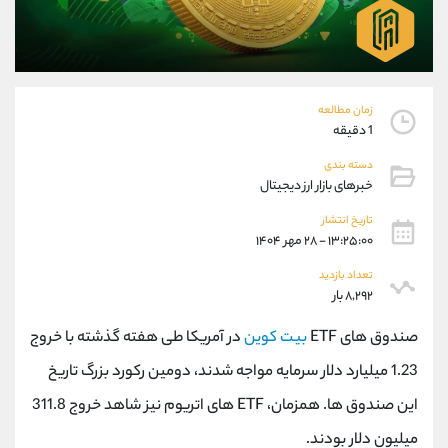
موبایل
09927779040
واتساپ
شروع گفتگو
تلگرام
@Armteam_admin_por
داخلی
107
زمان مطالعه
1 دقیقه
پشتیبان فروش
(محسن یزدی)
دسته بندی
موبایل
09304891085
خبرهای بازار ارز دیجیتال
واتساپ
شروع گفتگو
تلگرام
@Armteam_admin_103
تاریخ انتشار
۱۳:۲۵:۰۰ - ۲۸ مهر ۱۴۰۴
داخلی
103
تعداد بازدید
۸,۲۹۲ بار
اطلاعات تماس
(دفتر فروش)
تلفن
021-22021030
صندوق های ETF
بیت کوین
در آمریکا طی هفته گذشته با خروج
تلفن
021-22021040
1.23 میلیارد دلار سرمایه مواجه شدند، دومین رکورد بزرگ تاریخ
بدون پیش شماره
90001030
این صندوق ها. همزمان، ETF های اتریوم نیز شاهد خروج 311.8
اینستاگرام
@alireza.mehrabii
کانال تلگرام
@alirezamehrabi_com
میلیون دلار بودند.