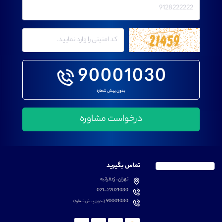
90001030
بدون پیش شماره
تماس بگیرید
تهران، زعفرانیه
021-22021030
90001030
(بدون پیش شماره)