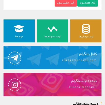
بله ، مفید بود
خیر ، مفید نبود
لیست رمزارزها
لیست سهام ها
دوره ها
کانال تلگرام
alirezamehrabi_com
صفحه اینستاگرام
alireza.mehrabii
دسته بندی مطالب