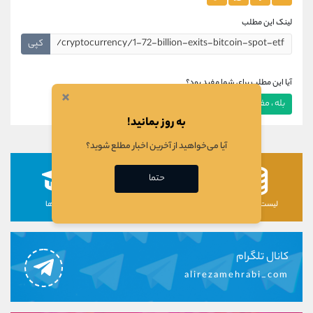
لینک این مطلب
کپی
آیا این مطلب برای شما مفید بود؟
×
بله ، مفید بود
خیر ، مفید نبود
به روز بمانید!
آیا می‌خواهید از آخرین اخبار مطلع شوید؟
حتما
لیست رمزارزها
لیست سهام ها
دوره ها
کانال تلگرام
alirezamehrabi_com