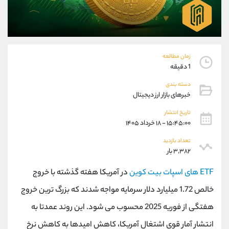
موبایل
09927779040
واتساپ
شروع گفتگو
تلگرام
@Armteam_admin_por
داخلی
107
زمان مطالعه
1 دقیقه
پشتیبان فروش
(یوسف فرخنده)
دسته بندی
موبایل
09194198792
خبرهای بازار ارز دیجیتال
واتساپ
شروع گفتگو
تلگرام
@Armteam_admin_33
تاریخ انتشار
۱۵:۴۵:۰۰ - ۱۸ خرداد ۱۴۰۵
داخلی
118
تعداد بازدید
۳,۳۸۲ بار
اطلاعات تماس
(دفتر فروش)
تلفن
021-22021030
ETF های اسپات بیت کوین
در آمریکا هفته گذشته با خروج
تلفن
021-22021040
خالص 1.72 میلیارد دلار سرمایه مواجه شدند که بزرگ ترین خروج
بدون پیش شماره
90001030
هفتگی از فوریه 2025 محسوب می شود. این روند عمدتا به
اینستاگرام
@alireza.mehrabii
کانال تلگرام
@alirezamehrabi_com
انتشار آمار قوی اشتغال آمریکا، کاهش امیدها به کاهش نرخ