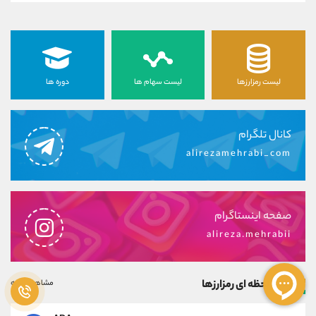
لیست رمزارزها
لیست سهام ها
دوره ها
کانال تلگرام
alirezamehrabi_com
صفحه اینستاگرام
alireza.mehrabii
قیمت لحظه ای رمزارزها
مشاهده همه