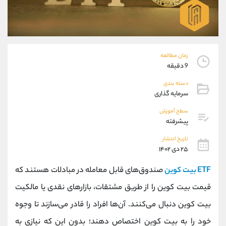
موبایل
09927779040
واتساپ
شروع گفتگو
تلگرام
@Armteam_admin_por
داخلی
107
زمان مطالعه
9 دقیقه
پشتیبان فروش
(فائزه تهرانی)
دسته بندی
موبایل
09101364784
سرمایه گذاری
واتساپ
شروع گفتگو
تلگرام
@Armteam_admin_104
سطح آموزش
پیشرفته
داخلی
104
تاریخ انتشار
۲۵ دی ۱۴۰۲
اطلاعات تماس
(دفتر فروش)
تلفن
021-22021030
ETF بیت کوین
صندوق‌های قابل معامله در مبادلات هستند که
تلفن
021-22021040
قیمت بیت کوین را از طریق مشتقات، بازارهای نقدی یا مالکیت
بدون پیش شماره
90001030
بیت کوین دنبال می‌کنند. آن‌ها افراد را قادر می‌سازند تا وجوه
اینستاگرام
@alireza.mehrabii
کانال تلگرام
@alirezamehrabi_com
خود را به بیت کوین اختصاص دهند؛ بدون این‌ که نیازی به