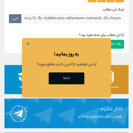
لینک این مطلب
کپی
آیا این مطلب برای شما مفید بود؟
×
بله ، مفید بود
خیر ، مفید نبود
به روز بمانید!
آیا می‌خواهید از آخرین اخبار مطلع شوید؟
حتما
لیست رمزارزها
لیست سهام ها
دوره ها
کانال تلگرام
alirezamehrabi_com