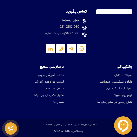
تماس بگیرید
تهران، زعفرانیه
021-22021030
90001030
(بدون پیش شماره)
پشتیبانی
دسترسی سریع
سوالات متداول
مطالب آموزشی بورس
دانلود اپلیکیشن اختصاصی
لیست دوره های آموزشی
نرم افزار های کاربردی
معرفی سهام ها
قوانین و مقررات
تحلیل تکنیکال رمز ارزها
کانال رسمی در پیام رسان بله
درباره ما
کلیه حقوق مادی و معنوی برای تیم آموزشی علیرضا محرابی محفوظ می باشد.
ARM Web Design Group