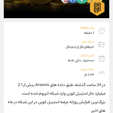
موبایل
09101364784
واتساپ
شروع گفتگو
تلگرام
@Armteam_admin_104
داخلی
104
زمان مطالعه
1 دقیقه
پشتیبان فروش
(ایمان پوراسماعیلی)
دسته بندی
موبایل
09927779040
خبرهای بازار ارز دیجیتال
واتساپ
شروع گفتگو
تلگرام
@Armteam_admin_por
تاریخ انتشار
۱۵:۲۰:۰۰ - ۱ آبان ۱۴۰۴
داخلی
107
تعداد بازدید
۷,۱۷۲ بار
اطلاعات تماس
(دفتر فروش)
تلفن
021-22021030
در 24 ساعت گذشته، طبق داده های Artemis بیش از 2.1
تلفن
021-22021040
میلیارد دلار استیبل کوین وارد شبکه اتریوم شده است،
بدون پیش شماره
90001030
بزرگ‌ترین افزایش روزانه عرضه استیبل کوین در این شبکه در ماه
اینستاگرام
@alireza.mehrabii
کانال تلگرام
@alirezamehrabi_com
های اخیر.