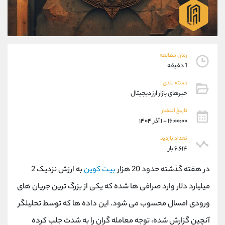
موبایل
09927779040
واتساپ
شروع گفتگو
تلگرام
@Armteam_admin_por
داخلی
107
زمان مطالعه
1 دقیقه
پشتیبان فروش
(یوسف فرخنده)
دسته بندی
موبایل
09194198792
خبرهای بازار ارز دیجیتال
واتساپ
شروع گفتگو
تلگرام
@Armteam_admin_33
تاریخ انتشار
۱۶:۰۰:۰۰ - ۱ آذر ۱۴۰۴
داخلی
118
تعداد بازدید
۶,۶۱۴ بار
اطلاعات تماس
(دفتر فروش)
تلفن
021-22021030
در هفته گذشته حدود 20 هزار
بیت کوین
به ارزش نزدیک 2
تلفن
021-22021040
میلیارد دلار وارد صرافی ها شده که یکی از بزرگ ترین جریان های
بدون پیش شماره
90001030
ورودی امسال محسوب می شود. این داده ها که توسط تحلیلگر
اینستاگرام
@alireza.mehrabii
کانال تلگرام
@alirezamehrabi_com
آنچین گزارش شده، توجه معامله گران را به شدت جلب کرده