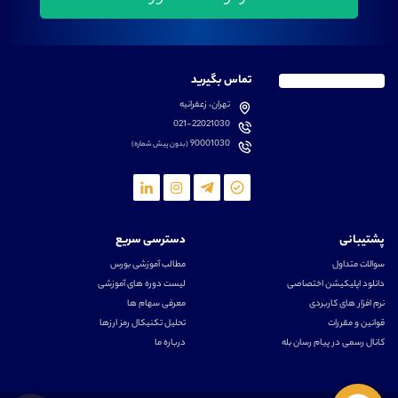
تماس بگیرید
تهران، زعفرانیه
021-22021030
90001030
(بدون پیش شماره)
پشتیبانی
دسترسی سریع
سوالات متداول
مطالب آموزشی بورس
دانلود اپلیکیشن اختصاصی
لیست دوره های آموزشی
نرم افزار های کاربردی
معرفی سهام ها
قوانین و مقررات
تحلیل تکنیکال رمز ارزها
کانال رسمی در پیام رسان بله
درباره ما