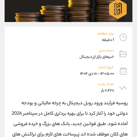
موبایل
09101364784
واتساپ
شروع گفتگو
تلگرام
@Armteam_admin_104
داخلی
104
زمان مطالعه
1 دقیقه
پشتیبان فروش
(یوسف فرخنده)
دسته بندی
موبایل
09194198792
خبرهای بازار ارز دیجیتال
واتساپ
شروع گفتگو
تلگرام
@Armteam_admin_33
تاریخ انتشار
۱۳:۰۵:۰۰ - ۱۸ دی ۱۴۰۴
داخلی
118
تعداد بازدید
۶,۴۲۸ بار
اطلاعات تماس
(دفتر فروش)
تلفن
021-22021030
روسیه فرآیند ورود روبل دیجیتال به چرخه مالیاتی و بودجه
تلفن
021-22021040
دولتی خود را آغاز کرد تا برای بهره برداری کامل در سپتامبر 2026
بدون پیش شماره
90001030
آماده شود. طبق قوانین جدید، بانک های بزرگ و خرده فروشی
اینستاگرام
@alireza.mehrabii
کانال تلگرام
@alirezamehrabi_com
های کلان موظف شده اند زیرساخت های لازم برای تراکنش های