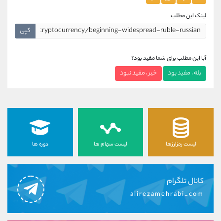
لینک این مطلب
کپی
آیا این مطلب برای شما مفید بود؟
بله ، مفید بود
خیر ، مفید نبود
لیست رمزارزها
لیست سهام ها
دوره ها
کانال تلگرام
alirezamehrabi_com