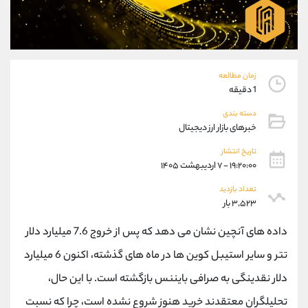
موبایل
09304891085
واتساپ
شروع گفتگو
تلگرام
@Armteam_admin_103
داخلی
103
زمان مطالعه
1 دقیقه
پشتیبان فروش
(ایمان پوراسماعیلی)
دسته بندی
موبایل
09927779040
خبرهای بازار ارز دیجیتال
واتساپ
شروع گفتگو
تلگرام
@Armteam_admin_por
تاریخ انتشار
۱۹:۲۰:۰۰ - ۷ اردیبهشت ۱۴۰۵
داخلی
107
تعداد بازدید
۳,۵۲۳ بار
اطلاعات تماس
(دفتر فروش)
تلفن
021-22021030
داده های آنچین نشان می دهد که پس از خروج 7.6 میلیارد دلار
تلفن
021-22021040
تتر و سایر استیبل کوین ها در ماه های گذشته، اکنون 6 میلیارد
بدون پیش شماره
90001030
دلار نقدینگی به صرافی بایننس بازگشته است. با این حال،
اینستاگرام
@alireza.mehrabii
کانال تلگرام
@alirezamehrabi_com
تحلیلگران معتقدند خرید هنوز شروع نشده است، چرا که نسبت