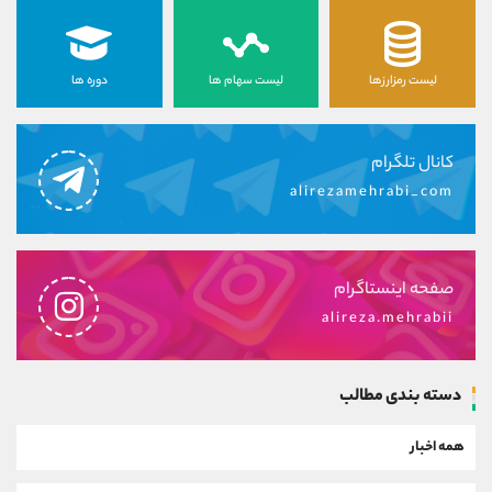
لیست رمزارزها
لیست سهام ها
دوره ها
کانال تلگرام
alirezamehrabi_com
صفحه اینستاگرام
alireza.mehrabii
دسته بندی مطالب
همه اخبار