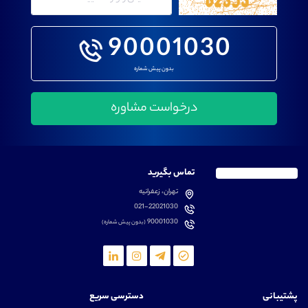
90001030
بدون پیش شماره
تماس بگیرید
تهران، زعفرانیه
021-22021030
90001030
(بدون پیش شماره)
پشتیبانی
دسترسی سریع