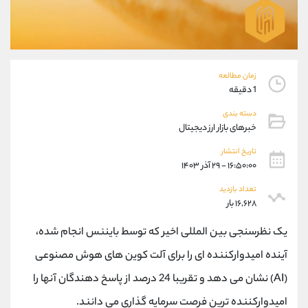
موبایل
09194198792
واتساپ
شروع گفتگو
تلگرام
@Armteam_admin_33
داخلی
118
زمان مطالعه
1 دقیقه
پشتیبان فروش
(ایمان پوراسماعیلی)
دسته بندی
موبایل
09927779040
خبرهای بازار ارز دیجیتال
واتساپ
شروع گفتگو
تلگرام
@Armteam_admin_por
تاریخ انتشار
۱۶:۵۰:۰۰ - ۲۹ آذر ۱۴۰۳
داخلی
107
تعداد بازدید
۱۶,۶۲۸ بار
اطلاعات تماس
(دفتر فروش)
تلفن
021-22021030
یک نظرسنجی بین المللی اخیر که توسط بایننس انجام شده،
تلفن
021-22021040
آینده امیدوارکننده ای را برای آلت کوین های هوش مصنوعی
بدون پیش شماره
90001030
(AI) نشان می دهد و تقریبا 24 درصد از پاسخ دهندگان آنها را
اینستاگرام
@alireza.mehrabii
کانال تلگرام
@alirezamehrabi_com
امیدوارکننده ترین فرصت سرمایه گذاری می دانند.