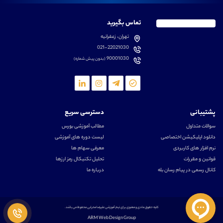
تماس بگیرید
تهران، زعفرانیه
021-22021030
90001030
(بدون پیش شماره)
پشتیبانی
دسترسی سریع
سوالات متداول
مطالب آموزشی بورس
دانلود اپلیکیشن اختصاصی
لیست دوره های آموزشی
نرم افزار های کاربردی
معرفی سهام ها
قوانین و مقررات
تحلیل تکنیکال رمز ارزها
کانال رسمی در پیام رسان بله
درباره ما
کلیه حقوق مادی و معنوی برای تیم آموزشی علیرضا محرابی محفوظ می باشد.
ARM Web Design Group