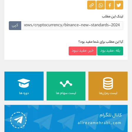
لینک این مطلب
کپی
آیا این مطلب برای شما مفید بود؟
بله ، مفید بود
خیر ، مفید نبود
لیست رمزارزها
لیست سهام ها
دوره ها
کانال تلگرام
alirezamehrabi_com