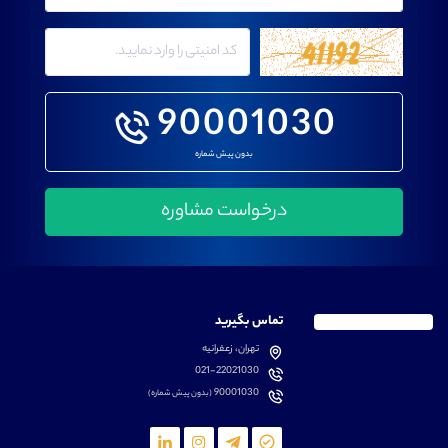
90001030
بدون پیش شماره
تماس بگیرید
تهران، زعفرانیه
021-22021030
90001030
(بدون پیش شماره)