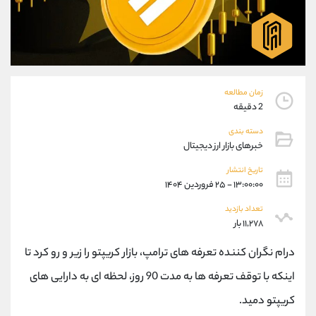
موبایل
09927779040
واتساپ
شروع گفتگو
تلگرام
@Armteam_admin_por
داخلی
107
زمان مطالعه
پشتیبان فروش
(یوسف فرخنده)
2 دقیقه
موبایل
09194198792
دسته بندی
واتساپ
شروع گفتگو
خبرهای بازار ارز دیجیتال
تلگرام
@Armteam_admin_33
تاریخ انتشار
داخلی
118
۱۳:۰۰:۰۰ - ۲۵ فروردین ۱۴۰۴
تعداد بازدید
اطلاعات تماس
(دفتر فروش)
۱۱,۲۷۸ بار
تلفن
021-22021030
تلفن
021-22021040
درام نگران کننده تعرفه های ترامپ، بازار کریپتو را زیر و رو کرد تا
بدون پیش شماره
90001030
اینکه با توقف تعرفه ها به مدت 90 روز، لحظه ای به دارایی های
اینستاگرام
@alireza.mehrabii
کریپتو دمید.
کانال تلگرام
@alirezamehrabi_com