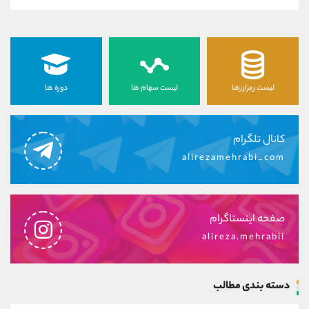
لیست رمزارزها
لیست سهام ها
دوره ها
کانال تلگرام
alirezamehrabi_com
صفحه اینستاگرام
alireza.mehrabii
دسته بندی مطالب