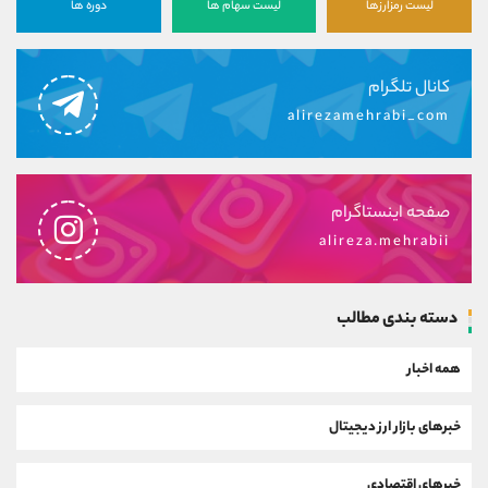
لیست رمزارزها
لیست سهام ها
دوره ها
کانال تلگرام
alirezamehrabi_com
صفحه اینستاگرام
alireza.mehrabii
دسته بندی مطالب
همه اخبار
خبرهای بازار ارز دیجیتال
خبرهای اقتصادی