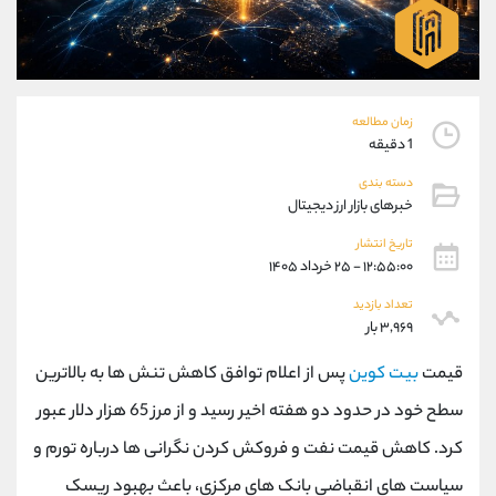
موبایل
09101364784
واتساپ
شروع گفتگو
تلگرام
@Armteam_admin_104
داخلی
104
زمان مطالعه
1 دقیقه
پشتیبان فروش
(ایمان پوراسماعیلی)
دسته بندی
موبایل
09927779040
خبرهای بازار ارز دیجیتال
واتساپ
شروع گفتگو
تلگرام
@Armteam_admin_por
تاریخ انتشار
۱۲:۵۵:۰۰ - ۲۵ خرداد ۱۴۰۵
داخلی
107
تعداد بازدید
۳,۹۶۹ بار
اطلاعات تماس
(دفتر فروش)
تلفن
021-22021030
قیمت
بیت کوین
پس از اعلام توافق کاهش تنش ها به بالاترین
تلفن
021-22021040
سطح خود در حدود دو هفته اخیر رسید و از مرز 65 هزار دلار عبور
بدون پیش شماره
90001030
کرد. کاهش قیمت نفت و فروکش کردن نگرانی ها درباره تورم و
اینستاگرام
@alireza.mehrabii
کانال تلگرام
@alirezamehrabi_com
سیاست های انقباضی بانک های مرکزی، باعث بهبود ریسک