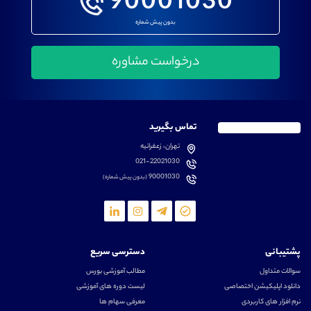
90001030
بدون پیش شماره
تماس بگیرید
تهران، زعفرانیه
021-22021030
90001030
(بدون پیش شماره)
پشتیبانی
دسترسی سریع
سوالات متداول
مطالب آموزشی بورس
دانلود اپلیکیشن اختصاصی
لیست دوره های آموزشی
نرم افزار های کاربردی
معرفی سهام ها