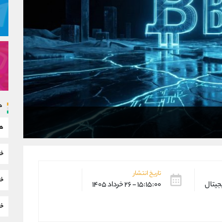
د
هم
خب
تاریخ انتشار
خب
یجیتال
۱۵:۱۵:۰۰ - ۲۶ خرداد ۱۴۰۵
خب