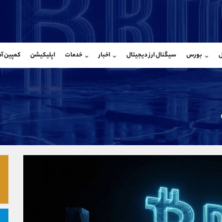
بان فروش
پشتیبان فروش
(یوسف فرخنده)
(محسن یزدی)
ل
بورس
سیگنال ارز دیجیتال
اخبار
خدمات
اپلیکیشن
کمپین آ
09194198792
موبایل
9304891085
شروع گفتگو
واتساپ
شروع گفتگ
@Armteam_admin_33
تلگرام
Armteam_admin_103
118
داخلی
03