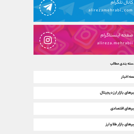
کانال تلگرام
alirezamehrabi_com
صفحه اینستاگرام
alireza.mehrabii
سته بندی مطالب
ه اخبار
رهای بازار ارز دیجیتال
رهای اقتصادی
رهای بازار طلا و ارز