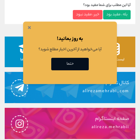
آیا این مطلب برای شما مفید بود؟
بله ، مفید بود
خیر ، مفید نبود
×
به روز بمانید!
آیا می‌خواهید از آخرین اخبار مطلع شوید؟
لیست رمزارزها
لیست سهام ها
دوره ها
حتما
کانال تلگرام
alirezamehrabi_com
صفحه اینستاگرام
alireza.mehrabii