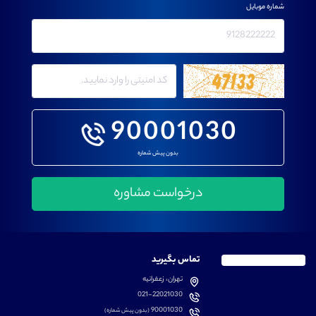
شماره موبایل
90001030
بدون پیش شماره
تماس بگیرید
تهران، زعفرانیه
021-22021030
90001030
(بدون پیش شماره)