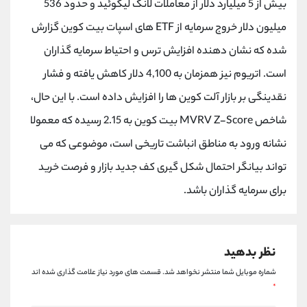
بیش از 5 میلیارد دلار از معاملات لانگ لیکوئید و حدود 536
کانال بله
@alirezamehrabi_official
میلیون دلار خروج سرمایه از ETF های اسپات بیت کوین گزارش
شده که نشان دهنده‌ افزایش ترس و احتیاط سرمایه گذاران
است. اتریوم نیز همزمان به 4,100 دلار کاهش یافته و فشار
نقدینگی بر بازار آلت کوین ها را افزایش داده است. با این حال،
شاخص MVRV Z-Score بیت کوین به 2.15 رسیده که معمولا
نشانه ورود به مناطق انباشت تاریخی است، موضوعی که می
تواند بیانگر احتمال شکل گیری کف جدید بازار و فرصت خرید
برای سرمایه گذاران باشد.
نظر بدهید
شماره موبایل شما منتشر نخواهد شد.
قسمت های مورد نیاز علامت گذاری شده اند
*