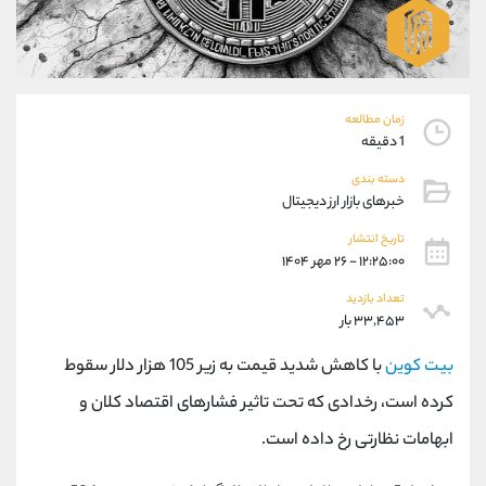
موبایل
09304891085
واتساپ
شروع گفتگو
تلگرام
@Armteam_admin_103
داخلی
103
زمان مطالعه
1 دقیقه
پشتیبان فروش
(یوسف فرخنده)
دسته بندی
موبایل
09194198792
خبرهای بازار ارز دیجیتال
واتساپ
شروع گفتگو
تلگرام
@Armteam_admin_33
تاریخ انتشار
۱۲:۲۵:۰۰ - ۲۶ مهر ۱۴۰۴
داخلی
118
تعداد بازدید
۳۳,۴۵۳ بار
اطلاعات تماس
(دفتر فروش)
تلفن
021-22021030
بیت کوین
با کاهش شدید قیمت به زیر 105 هزار دلار سقوط
تلفن
021-22021040
کرده است، رخدادی که تحت تاثیر فشارهای اقتصاد کلان و
بدون پیش شماره
90001030
ابهامات نظارتی رخ داده است.
اینستاگرام
@alireza.mehrabii
کانال تلگرام
@alirezamehrabi_com