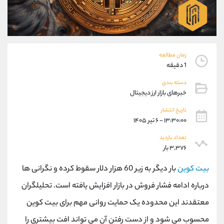
موبایل
09101364784
واتساپ
شروع گفتگو
تلگرام
@Armteam_admin_104
داخلی
104
زمان مطالعه
1 دقیقه
پشتیبان فروش
(یوسف فرخنده)
دسته بندی
موبایل
09194198792
خبرهای بازار ارز دیجیتال
واتساپ
شروع گفتگو
تلگرام
@Armteam_admin_33
تاریخ انتشار
۱۳:۳۰:۰۰ - ۶ تیر ۱۴۰۵
داخلی
118
تعداد بازدید
۳,۳۷۶ بار
اطلاعات تماس
(دفتر فروش)
تلفن
021-22021030
بیت کوین
بار دیگر به زیر 60 هزار دلار سقوط کرده و نگرانی ها
تلفن
021-22021040
درباره ادامه فشار فروش در بازار افزایش یافته است. تحلیلگران
بدون پیش شماره
90001030
معتقدند این محدوده یک حمایت روانی مهم برای بیت کوین
اینستاگرام
@alireza.mehrabii
کانال تلگرام
@alirezamehrabi_com
محسوب می شود و از دست رفتن آن می تواند افت بیشتری را