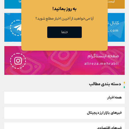
لیست رمزارزها
لیست سهام ها
دوره ها
به روز بمانید!
آیا می‌خواهید از آخرین اخبار مطلع شوید؟
کانال تلگرام
alirezamehrabi_com
حتما
صفحه اینستاگرام
alireza.mehrabii
دسته بندی مطالب
همه اخبار
خبرهای بازار ارز دیجیتال
خبرهای اقتصادی