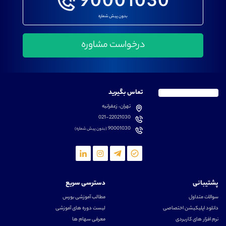
90001030
بدون پیش شماره
تماس بگیرید
تهران، زعفرانیه
021-22021030
90001030
(بدون پیش شماره)
پشتیبانی
دسترسی سریع
سوالات متداول
مطالب آموزشی بورس
دانلود اپلیکیشن اختصاصی
لیست دوره های آموزشی
نرم افزار های کاربردی
معرفی سهام ها