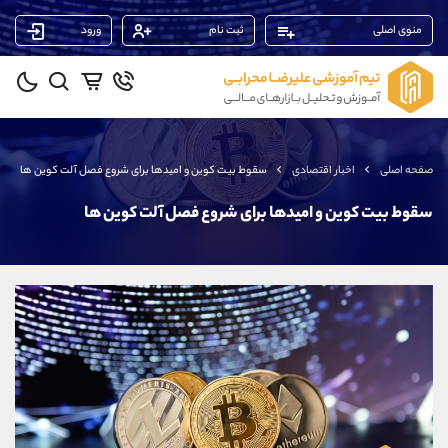
منوی اصلی
ثبت نام
ورود
پشتیبان فروش
(محسن یزدی)
موبایل
09304891085
واتساپ
شروع گفتگو
صفحه اصلی
اخبار اقتصادی
سقوط بیت کوین و امیدها برای شروع فصل آلت کوین ها
تلگرام
@Armteam_admin_103
داخلی
103
سقوط بیت کوین و امیدها برای شروع فصل آلت کوین ها
پشتیبان فروش
(یوسف فرخنده)
موبایل
09194198792
واتساپ
شروع گفتگو
تلگرام
@Armteam_admin_33
داخلی
118
پشتیبان فروش
(فائزه تهرانی)