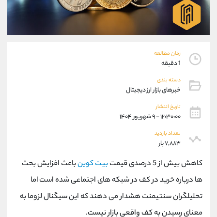
موبایل
09101364784
واتساپ
شروع گفتگو
تلگرام
@Armteam_admin_104
داخلی
104
زمان مطالعه
1 دقیقه
پشتیبان فروش
(ایمان پوراسماعیلی)
دسته بندی
موبایل
09927779040
خبرهای بازار ارز دیجیتال
واتساپ
شروع گفتگو
تلگرام
@Armteam_admin_por
تاریخ انتشار
۱۲:۳۰:۰۰ - ۹ شهریور ۱۴۰۴
داخلی
107
تعداد بازدید
۷,۸۸۳ بار
اطلاعات تماس
(دفتر فروش)
تلفن
021-22021030
کاهش بیش از 5 درصدی قیمت
بیت کوین
باعث افزایش بحث
تلفن
021-22021040
ها درباره خرید در کف در شبکه های اجتماعی شده است اما
بدون پیش شماره
90001030
تحلیلگران سنتیمنت هشدار می دهند که این سیگنال لزوما به
اینستاگرام
@alireza.mehrabii
کانال تلگرام
@alirezamehrabi_com
معنای رسیدن به کف واقعی بازار نیست.