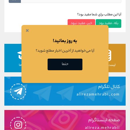
آیا این مطلب برای شما مفید بود؟
بله ، مفید بود
خیر ، مفید نبود
×
به روز بمانید!
آیا می‌خواهید از آخرین اخبار مطلع شوید؟
حتما
لیست رمزارزها
لیست سهام ها
دوره ها
کانال تلگرام
alirezamehrabi_com
صفحه اینستاگرام
alireza.mehrabii