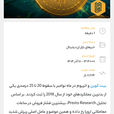
موبایل
09101364784
واتساپ
شروع گفتگو
تلگرام
@Armteam_admin_104
داخلی
104
زمان مطالعه
1 دقیقه
پشتیبان فروش
(یوسف فرخنده)
دسته بندی
موبایل
09194198792
خبرهای بازار ارز دیجیتال
واتساپ
شروع گفتگو
تلگرام
@Armteam_admin_33
تاریخ انتشار
۱۳:۴۰:۰۰ - ۱۸ آذر ۱۴۰۴
داخلی
118
تعداد بازدید
۷,۲۷۴ بار
اطلاعات تماس
(دفتر فروش)
تلفن
021-22021030
بیت کوین
و اتریوم در ماه نوامبر با سقوط 20 تا 25 درصدی یکی
تلفن
021-22021040
از بدترین عملکردهای خود از سال 2018 را ثبت کردند. بر اساس
بدون پیش شماره
90001030
تحلیل Presto Research، بیشترین فشار فروش در ساعات
اینستاگرام
@alireza.mehrabii
کانال تلگرام
@alirezamehrabi_com
معاملاتی اروپا رخ داده و همین موضوع عامل اصلی ریزش شدید