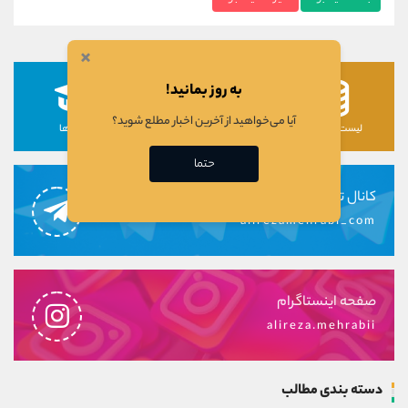
×
به روز بمانید!
آیا می‌خواهید از آخرین اخبار مطلع شوید؟
لیست رمزارزها
لیست سهام ها
دوره ها
حتما
کانال تلگرام
alirezamehrabi_com
صفحه اینستاگرام
alireza.mehrabii
دسته بندی مطالب