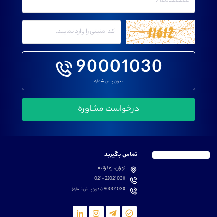
90001030
بدون پیش شماره
تماس بگیرید
تهران، زعفرانیه
021-22021030
90001030
(بدون پیش شماره)