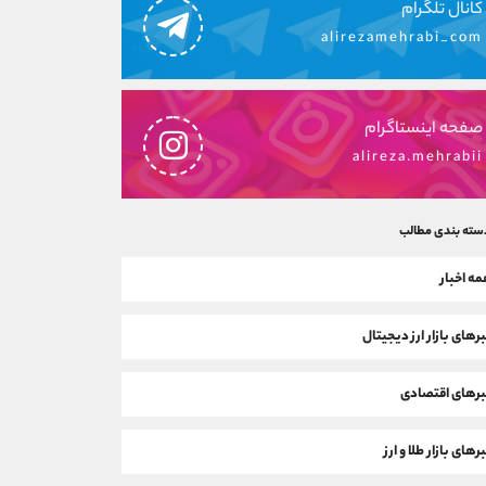
کانال تلگرام
alirezamehrabi_com
صفحه اینستاگرام
alireza.mehrabii
سته بندی مطالب
ه اخبار
رهای بازار ارز دیجیتال
رهای اقتصادی
رهای بازار طلا و ارز