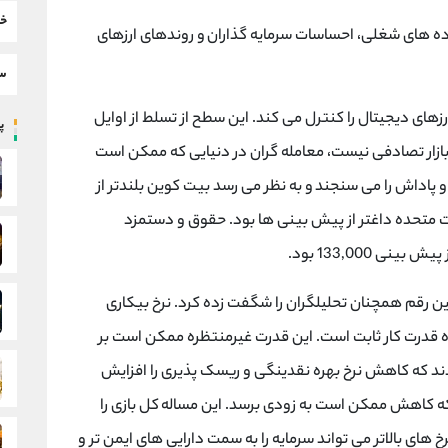
خب
یرا داده های شغلی، احساسات سرمایه گذاران و روندهای ارزهای
سط
ر نزدیک به 65 درصد از بازار ارزهای دیجیتال را کنترل می کند. این سطح از تسلط از اوایل
پر
ترل بازار تصادفی نیست، معامله گران در دنیایی که ممکن است
 پاداش را می سنجند و به نظر می رسد بیت کوین بلندتر از
 متحده داغتر از پیش بینی ها بود. حقوق و دستمزد
ماه مارس است اما این رقم همچنان تحلیلگران را شگفت زده کرد. نرخ بیکاری
 نشان دهنده قدرت کار ثابت است. این قدرت غیرمنتظره ممکن است بر
ودند که کاهش نرخ بهره نقدینگی و ریسک پذیری را افزایش
ه کاهش ممکن است به زودی برسد. این مساله کل بازی را
 های بالاتر می تواند سرمایه را به سمت دارایی های ایمن تر و