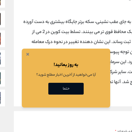
 به جای عقب نشینی، سکه برتر جایگاه بیشتری به دست آورده
است. اکنون سرمایه گذاران، بیت کوین را به عنوان یک محافظ قوی تر می بینند. تسلط بیت کوین در 2 می از
 به ثبت رساند. این نشان دهنده تغییر در نحوه درک معامله
گران از ریسک کریپتو است. بازیکنان نهادی به کانون توجه پیوسته اند. Metaplanet، یک شرکت ژاپنی، 25
×
رد. این سرمایه مستقیما وارد خرید بیت کوین می شود. هدف
به روز بمانید!
آنها رسیدن به 100,000 بیت کوین تا سال 2025 است. سایر شرکت ها نیز از این روند پیروی می کنند. Prime
آیا می‌خواهید از آخرین اخبار مطلع شوید؟
رج شد. آنها تصمیم گرفته اند که به طور کامل روی بیت کوین
حتما
ری شده اند
*