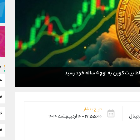
د
ن به اوج 4 ساله خود رسید
هم
خب
تاریخ انتشار
خب
یجیتال
۱۷:۵۵:۰۰ - ۱۴ اردیبهشت ۱۴۰۴
خب