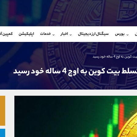
بان فروش
پشتیبان فروش
(محسن یزدی)
(ایمان پوراسماعیلی)
ل
بورس
سیگنال ارز دیجیتال
اخبار
خدمات
اپلیکیشن
کمپین آ
09304891085
موبایل
9927779040
شروع گفتگو
واتساپ
شروع گفتگ
@Armteam_admin_103
تلگرام
Armteam_admin_por
اوج 4 ساله خود رسید
103
داخلی
07
کوین به اوج 4 ساله خود رسید