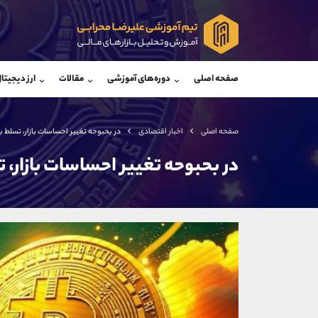
پشتیبان فروش
پشتی
(فائزه تهرانی)
صفحه اصلی
دوره‌های آموزشی
مقالات
ارز دیجیتا
موبایل
09101364784
موبایل
واتساپ
شروع گفتگو
واتساپ
تلگرام
@Armteam_admin_104
تلگرام
صفحه اصلی
اخبار اقتصادی
در بحبوحه تغییر احساسات بازار، تسلط بیت کوین به 
داخلی
104
داخلی
در بحبوحه تغییر احساسات بازار، تسلط بیت 
اطلاعات تماس
(دفتر فروش)
تلفن
تلفن
بدون پیش شماره
اینستاگرام
کانال تلگرام
کانال بله