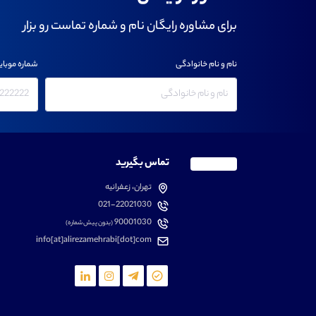
برای مشاوره رایگان نام و شماره تماست رو بزار
نام و نام خانوادگی
شماره موبای
تماس بگیرید
تهران، زعفرانیه
021-22021030
90001030
(بدون پیش شماره)
info[at]alirezamehrabi[dot]com