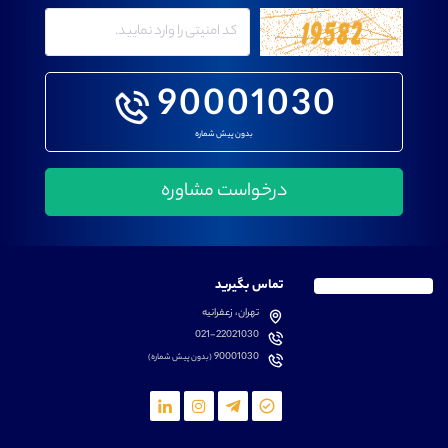
90001030
بدون پیش شماره
تماس بگیرید
تهران، زعفرانیه
021-22021030
90001030
(بدون پیش شماره)