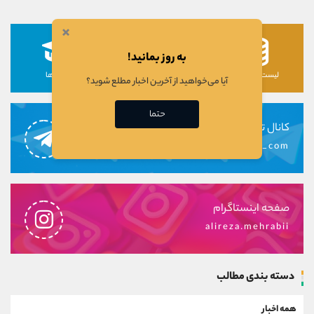
×
به روز بمانید!
لیست رمزارزها
لیست سهام ها
دوره ها
آیا می‌خواهید از آخرین اخبار مطلع شوید؟
حتما
کانال تلگرام
alirezamehrabi_com
صفحه اینستاگرام
alireza.mehrabii
دسته بندی مطالب
همه اخبار