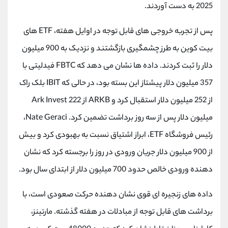
کانال بله
@alirezamehrabi_official
2025 به دست آوردند.
پس از تجربه خروجی های قابل توجه در اوایل هفته، ETF های
بیت کوین به طرز چشمگیری بازگشتند و نزدیک به 900 میلیون
دلار را ثبت کردند. داده ها نشان می دهد که FBTC فیدلیتی با
357 میلیون دلار پیشتاز این بسته بود، در حالی که IBIT بلک راک
از 252 میلیون دلار استقبال کرد و ARKB از Ark Invest 222
میلیون دلار پس از سه روز برداشت تضمین کرد. Nate Geraci،
رئیس فروشگاه ETF، ابراز اشتیاق نسبت به بهبودی کرد و بیش
از 900 میلیون دلار جریان ورودی در روز را برجسته کرد که نشان
دهنده ورودی خالص حدود 700 میلیون دلار از ابتدای سال بود.
داده های زنجیره ای قوی نشان دهنده حرکت صعودی است، با
برداشت های قابل توجه از مبادلات در هفته گذشته. مارتینز،