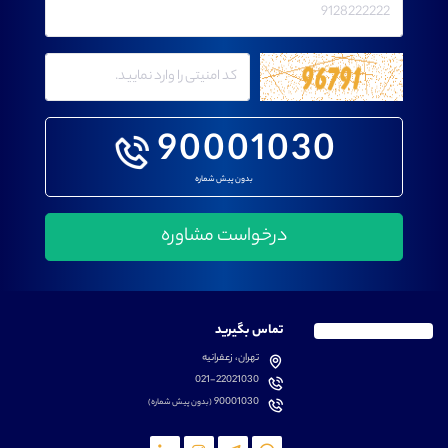
90001030
بدون پیش شماره
تماس بگیرید
تهران، زعفرانیه
021-22021030
90001030
(بدون پیش شماره)