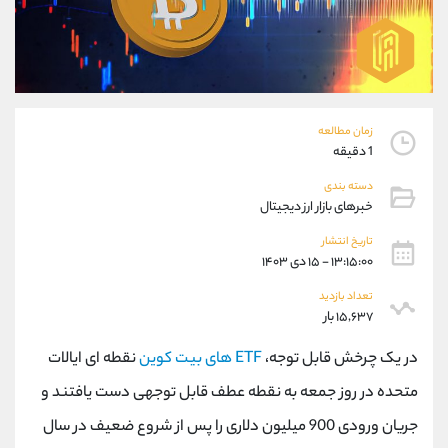
موبایل
09927779040
واتساپ
شروع گفتگو
تلگرام
@Armteam_admin_por
داخلی
107
زمان مطالعه
پشتیبان فروش
(محسن یزدی)
1 دقیقه
موبایل
09304891085
دسته بندی
واتساپ
شروع گفتگو
خبرهای بازار ارز دیجیتال
تلگرام
@Armteam_admin_103
تاریخ انتشار
داخلی
103
۱۳:۱۵:۰۰ - ۱۵ دی ۱۴۰۳
تعداد بازدید
اطلاعات تماس
(دفتر فروش)
۱۵,۶۳۷ بار
تلفن
021-22021030
تلفن
021-22021040
در یک چرخش قابل توجه،
ETF های بیت کوین
نقطه ای ایالات
بدون پیش شماره
90001030
متحده در روز جمعه به نقطه عطف قابل توجهی دست یافتند و
اینستاگرام
@alireza.mehrabii
جریان ورودی 900 میلیون دلاری را پس از شروع ضعیف در سال
کانال تلگرام
@alirezamehrabi_com