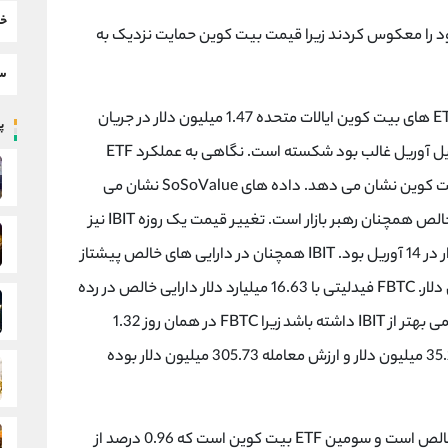
خب
 را معکوس کردند زیرا قیمت بیت کوین حمایت نزدیک به
سط
بر اساس آخرین اطلاعات به روز شده در 14 آوریل، ETF های بیت کوین ایالات متحده 1.47 میلیون دلار در جریان
پر
خالص روزانه ثبت کردند. این روند منفی را که در اوایل آوریل غالب بود شکسته است. نگاهی به عملکرد ETF
های خاص نتایج متفاوتی را در ETF های مختلف بیت کوین نشان می دهد. داده های SoSoValue نشان می
دهد که IBIT بلک راک با 48.58 میلیارد دلار دارایی خالص همچنان رهبر بازار است. تغییر قیمت یک روزه IBIT نیز
1.28 درصد بود و ارزش معامله شده 1.57 میلیارد دلار در 14 آوریل بود. IBIT همچنان در دارایی های خالص پیشتاز
است، از جمله خروجی خالص یک روزه 36.72 میلیون دلار. FBTC فیدلیتی با 16.63 میلیارد دلار دارایی خالص در رده
دوم قرار دارد و به نظر می رسد حرکت کوتاه مدت کمی بهتر از IBIT داشته باشد زیرا FBTC در همان روز 1.32
درصد افزایش قیمت داشته است، ورودی خالص 35.25 میلیون دلار و ارزش معامله 305.73 میلیون دلار بوده
GBTC Grayscale دارای 16.14 میلیارد دلار دارایی خالص است و سومین ETF بیت کوین است که 0.96 درصد از