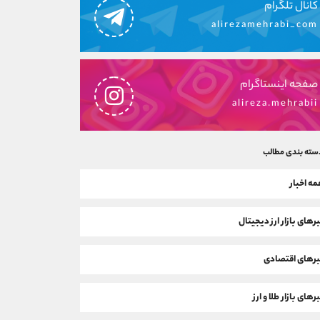
کانال تلگرام
alirezamehrabi_com
صفحه اینستاگرام
alireza.mehrabii
سته بندی مطالب
ه اخبار
رهای بازار ارز دیجیتال
رهای اقتصادی
رهای بازار طلا و ارز