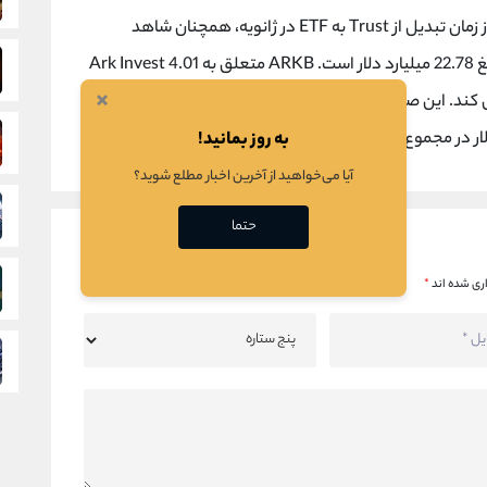
ارزش بازار بیت کوین را شامل می شود. با این حال، از زمان تبدیل از Trust به ETF در ژانویه، همچنان شاهد
کاهش دارایی ها برای خروجی خالص انباشته به مبلغ 22.78 میلیارد دلار است. ARKB متعلق به Ark Invest 4.01
×
میلیارد دلار دارایی را با تغییر قیمت روزانه کنترل می کند. این صندوق در 14 آوریل شاهد هیچ جریان ورودی
به روز بمانید!
آیا می‌خواهید از آخرین اخبار مطلع شوید؟
حتما
ری شده اند
*