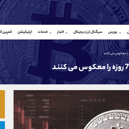
بان فروش
پشتیبان فروش
(محسن یزدی)
(فائزه تهرانی)
ل
بورس
سیگنال ارز دیجیتال
اخبار
خدمات
اپلیکیشن
کمپین آ
09304891085
موبایل
9101364784
شروع گفتگو
واتساپ
شروع گفتگ
@Armteam_admin_103
تلگرام
Armteam_admin_104
103
داخلی
04