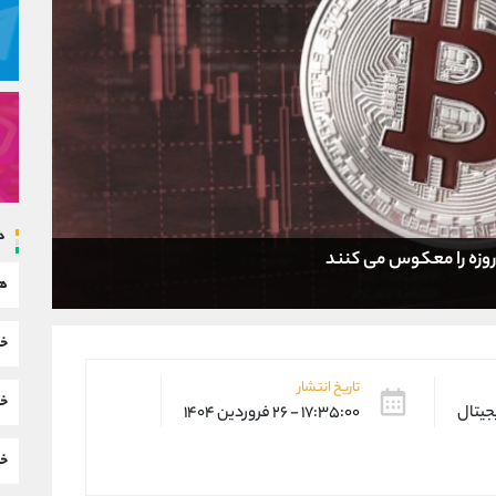
د
هم
خب
تاریخ انتشار
خب
یجیتال
۱۷:۳۵:۰۰ - ۲۶ فروردین ۱۴۰۴
خب